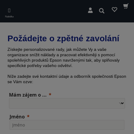
Skip
to
Hledat
main
Nabídka
content
Požádejte o zpětné zavolání
Získejte personalizované rady, jak můžete Vy a vaše
organizace snížit náklady a pracovat efektivněji s pomocí
spolehlivých produktů Epson navrženými tak, aby splňovaly
specifické potřeby vašeho odvětví.
Níže zadejte své kontaktní údaje a odborník společnosti Epson
se Vám ozve:
Mám zájem o ...
Jméno