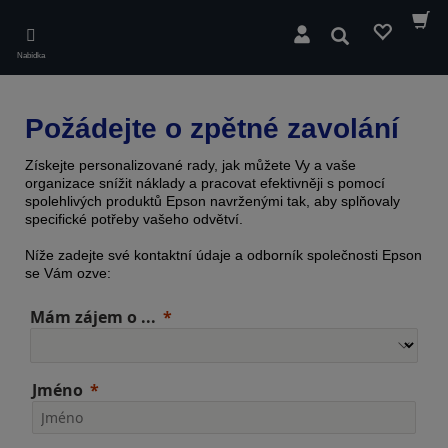
Skip
to
Hledat
main
Nabídka
content
Požádejte o zpětné zavolání
Získejte personalizované rady, jak můžete Vy a vaše
organizace snížit náklady a pracovat efektivněji s pomocí
spolehlivých produktů Epson navrženými tak, aby splňovaly
specifické potřeby vašeho odvětví.
Níže zadejte své kontaktní údaje a odborník společnosti Epson
se Vám ozve:
Mám zájem o ...
Jméno