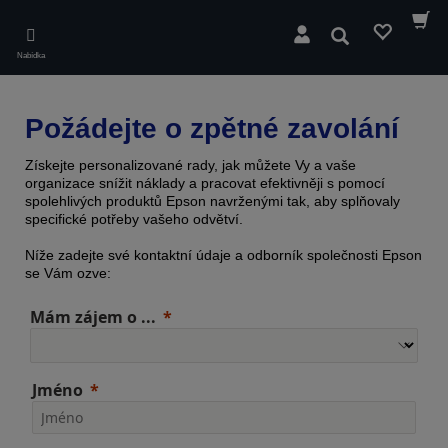
Skip
to
Hledat
main
Nabídka
content
Požádejte o zpětné zavolání
Získejte personalizované rady, jak můžete Vy a vaše
organizace snížit náklady a pracovat efektivněji s pomocí
spolehlivých produktů Epson navrženými tak, aby splňovaly
specifické potřeby vašeho odvětví.
Níže zadejte své kontaktní údaje a odborník společnosti Epson
se Vám ozve:
Mám zájem o ...
Jméno