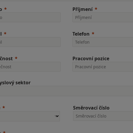
o
Příjmení
l
Telefon
čnost
Pracovní pozice
slový sektor
ě
Směrovací číslo