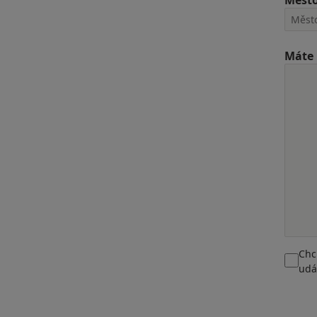
Měst
Máte 
Chc
udá