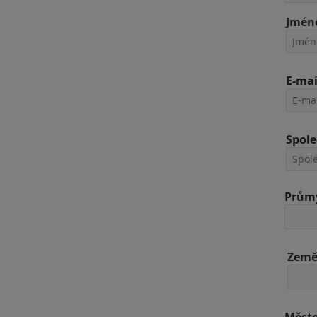
Jmén
E-mai
Spole
Průmy
Zem