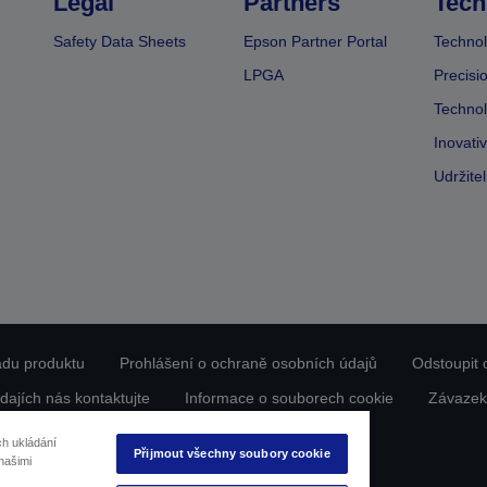
Legal
Partners
Tech
Safety Data Sheets
Epson Partner Portal
Technol
LPGA
Precisi
Technol
Inovati
Udržite
ladu produktu
Prohlášení o ochraně osobních údajů
Odstoupit 
dajích nás kontaktujte
Informace o souborech cookie
Závazek
Copyright © 2026 Seiko Epson
ch ukládání
Přijmout všechny soubory cookie
našimi