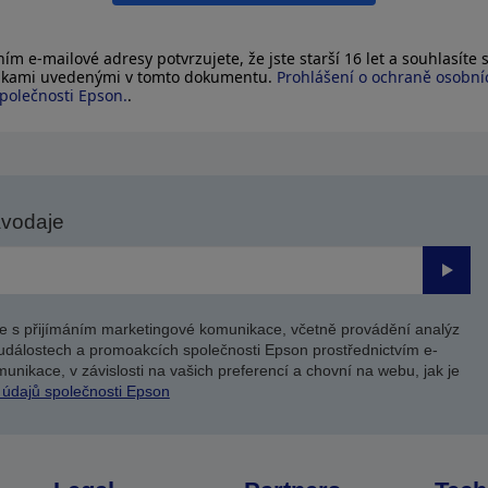
ím e-mailové adresy potvrzujete, že jste starší 16 let a souhlasíte 
kami uvedenými v tomto dokumentu.
Prohlášení o ochraně osobní
polečnosti Epson.
.
avodaje
Odesl
e s přijímáním marketingové komunikace, včetně provádění analýz
událostech a promoakcích společnosti Epson prostřednictvím e-
unikace, v závislosti na vašich preferencí a chovní na webu, jak je
 údajů společnosti Epson