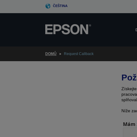
Skip
ČEŠTINA
to
main
content
DOMŮ
Request Callback
Pož
Získejt
pracova
splňova
Níže za
Mám z