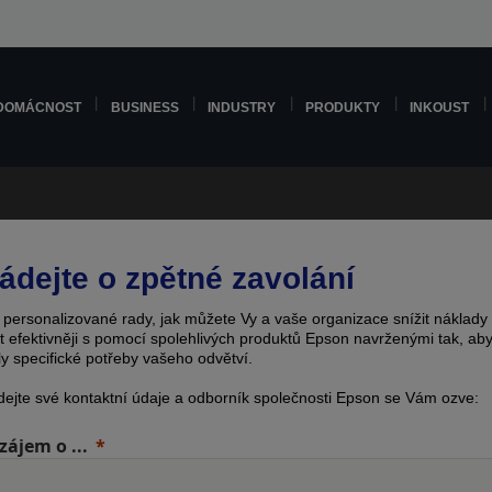
DOMÁCNOST
BUSINESS
INDUSTRY
PRODUKTY
INKOUST
ádejte o zpětné zavolání
e personalizované rady, jak můžete Vy a vaše organizace snížit náklady
t efektivněji s pomocí spolehlivých produktů Epson navrženými tak, ab
ly specifické potřeby vašeho odvětví.
dejte své kontaktní údaje a odborník společnosti Epson se Vám ozve:
ájem o ...