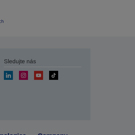
s
ch
Sledujte nás
at