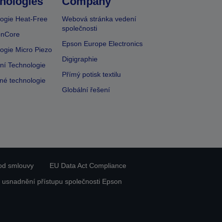
nologies
Company
ogie Heat-Free
Webová stránka vedení
společnosti
onCore
Epson Europe Electronics
ogie Micro Piezo
Digigraphie
vní Technologie
Přímý potisk textilu
lné technologie
Globální řešení
od smlouvy
EU Data Act Compliance
 usnadnění přístupu společnosti Epson