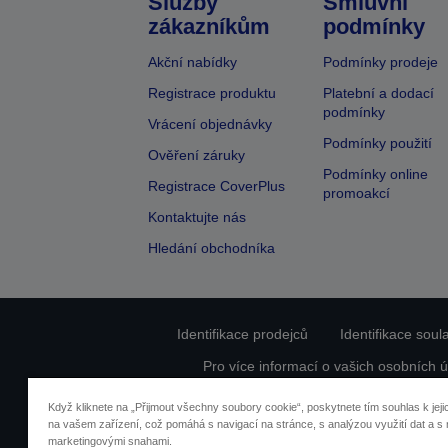
Služby
Smluvní
zákazníkům
podmínky
Akční nabídky
Podmínky prodeje
Registrace produktu
Platební a dodací
podmínky
Vrácení objednávky
Podmínky použití
Ověření záruky
Podmínky online
Registrace CoverPlus
promoakcí
Kontaktujte nás
Hledání obchodníka
Identifikace prodejců
Identifikace sou
Pro více informací o vašich osobních ú
Když kliknete na „Přijmout všechny soubory cookie“, poskytnete tím souhlas k jeji
na vašem zařízení, což pomáhá s navigací na stránce, s analýzou využití dat a s 
marketingovými snahami.