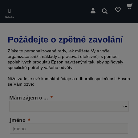
Skip
to
Hledat
main
Nabídka
content
Požádejte o zpětné zavolání
Získejte personalizované rady, jak můžete Vy a vaše
organizace snížit náklady a pracovat efektivněji s pomocí
spolehlivých produktů Epson navrženými tak, aby splňovaly
specifické potřeby vašeho odvětví.
Níže zadejte své kontaktní údaje a odborník společnosti Epson
se Vám ozve:
Mám zájem o ...
Jméno