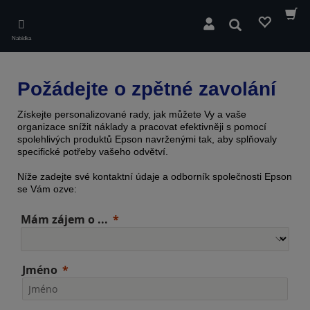
Skip
to
Hledat
main
Nabídka
content
Požádejte o zpětné zavolání
Získejte personalizované rady, jak můžete Vy a vaše
organizace snížit náklady a pracovat efektivněji s pomocí
spolehlivých produktů Epson navrženými tak, aby splňovaly
specifické potřeby vašeho odvětví.
Níže zadejte své kontaktní údaje a odborník společnosti Epson
se Vám ozve:
Mám zájem o ...
Jméno