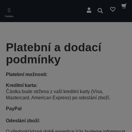
Skip
to
Hledat
main
Nabídka
content
Platební a dodací
podmínky
Platební možnosti:
Kreditní karta:
Částka bude stržena z vaší kreditní karty (Visa,
Mastercard, American Express) po odeslání zboží.
PayPal
Odeslání zboží:
O předpokládané době expedice Vás budeme informovat