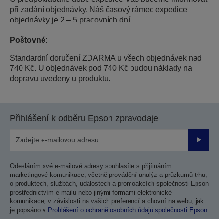
při zadání objednávky. Náš časový rámec expedice
objednávky je 2 – 5 pracovních dní.
Poštovné:
Standardní doručení ZDARMA u všech objednávek nad
740 Kč. U objednávek pod 740 Kč budou náklady na
dopravu uvedeny u produktu.
Přihlášení k odběru Epson zpravodaje
Odesla
Odesláním své e-mailové adresy souhlasíte s přijímáním
marketingové komunikace, včetně provádění analýz a průzkumů trhu,
o produktech, službách, událostech a promoakcích společnosti Epson
prostřednictvím e-mailu nebo jinými formami elektronické
komunikace, v závislosti na vašich preferencí a chovní na webu, jak
je popsáno v
Prohlášení o ochraně osobních údajů společnosti Epson