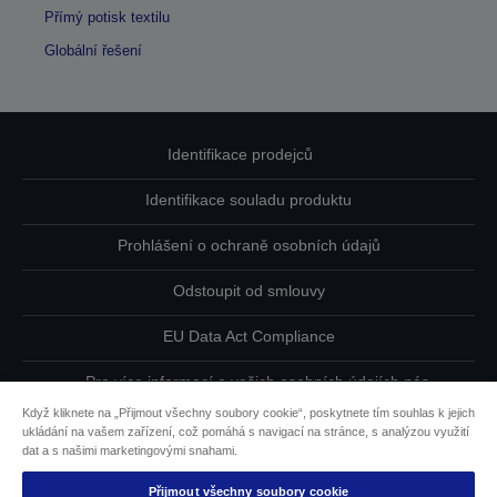
Přímý potisk textilu
Globální řešení
Identifikace prodejců
Identifikace souladu produktu
Prohlášení o ochraně osobních údajů
Odstoupit od smlouvy
EU Data Act Compliance
Pro více informací o vašich osobních údajích nás
kontaktujte
Když kliknete na „Přijmout všechny soubory cookie“, poskytnete tím souhlas k jejich
ukládání na vašem zařízení, což pomáhá s navigací na stránce, s analýzou využití
Informace o souborech cookie
dat a s našimi marketingovými snahami.
Přijmout všechny soubory cookie
Závazek usnadnění přístupu společnosti Epson