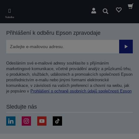
Skip
to
Hledat
main
Nabídka
content
Přihlášení k odběru Epson zpravodaje
Odesla
Odesláním své e-mailové adresy souhlasíte s přijímáním
marketingové komunikace, včetně provádění analýz a průzkumů trhu,
o produktech, službách, událostech a promoakcích společnosti Epson
prostřednictvím e-mailu nebo jinými formami elektronické
komunikace, v závislosti na vašich preferencí a chovní na webu, jak
je popsáno v
Prohlášení o ochraně osobních údajů společnosti Epson
Sledujte nás