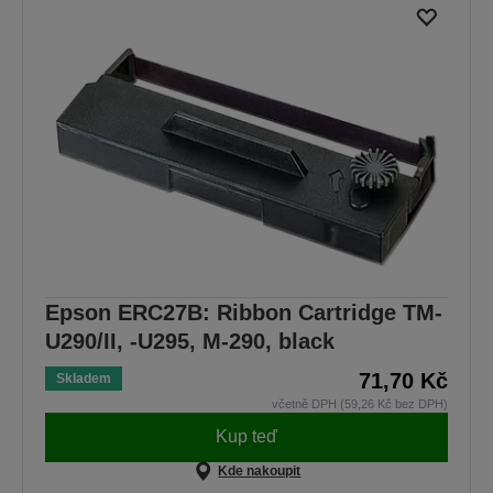
Epson ERC27B: Ribbon Cartridge TM-
U290/II, -U295, M-290, black
71,70 Kč
Skladem
včetně DPH (59,26 Kč bez DPH)
Kup teď
Kde nakoupit