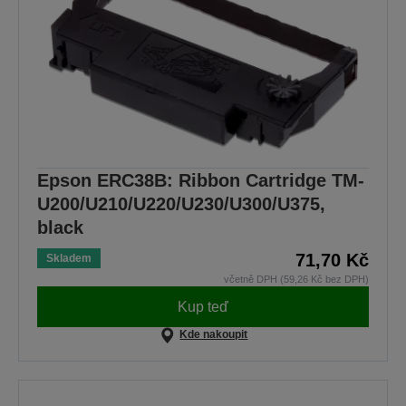
Epson ERC38B: Ribbon Cartridge TM-
U200/U210/U220/U230/U300/U375,
black
71,70 Kč
Skladem
včetně DPH (59,26 Kč bez DPH)
Kup teď
Kde nakoupit