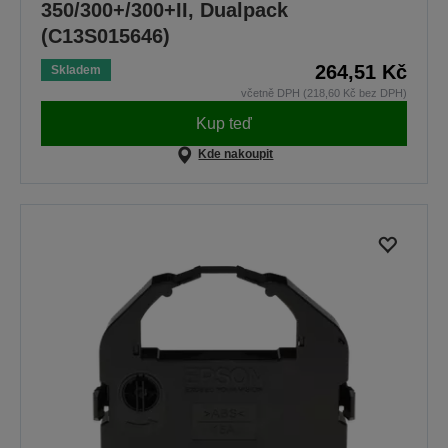
350/300+/300+II, Dualpack
(C13S015646)
264,51 Kč
Skladem
včetně DPH (218,60 Kč bez DPH)
Kup teď
Kde nakoupit