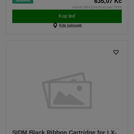
635,07 Kč
Skladem
včetně DPH (524,85 Kč bez DPH)
Kup teď
Kde nakoupit
SIDM Black Ribbon Cartridge for LX-