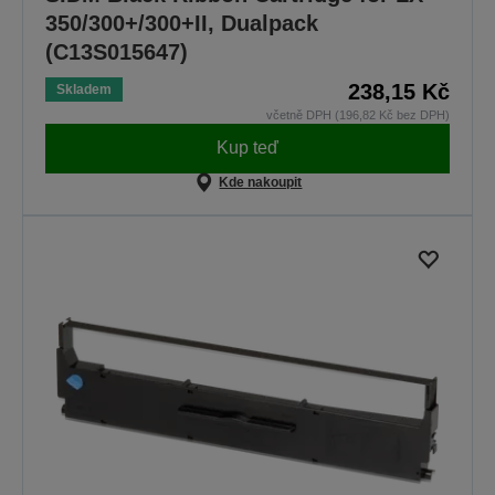
350/300+/300+II, Dualpack
(C13S015647)
238,15 Kč
Skladem
včetně DPH (196,82 Kč bez DPH)
Kup teď
Kde nakoupit