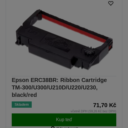
Epson ERC38BR: Ribbon Cartridge
TM-300/U300/U210D/U220/U230,
black/red
71,70 Kč
Skladem
včetně DPH (59,26 Kč bez DPH)
Kup teď