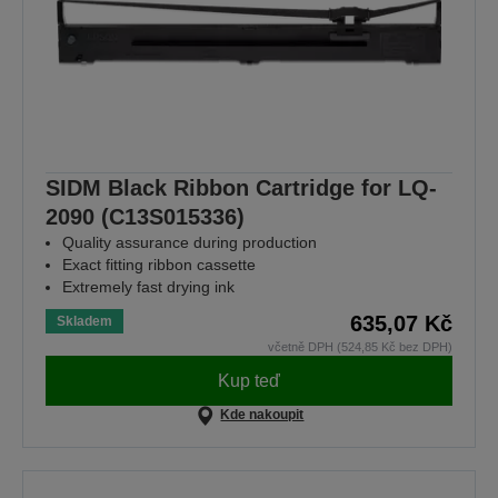
SIDM Black Ribbon Cartridge for LQ-
2090 (C13S015336)
Quality assurance during production
Exact fitting ribbon cassette
Extremely fast drying ink
635,07 Kč
Skladem
včetně DPH (524,85 Kč bez DPH)
Kup teď
Kde nakoupit