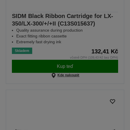
SIDM Black Ribbon Cartridge for LX-
350/LX-300/+/+II (C13S015637)
Quality assurance during production
Exact fitting ribbon cassette
Extremely fast drying ink
132,41 Kč
Skladem
včetně DPH (109,43 Kč bez DPH)
Kup teď
Kde nakoupit