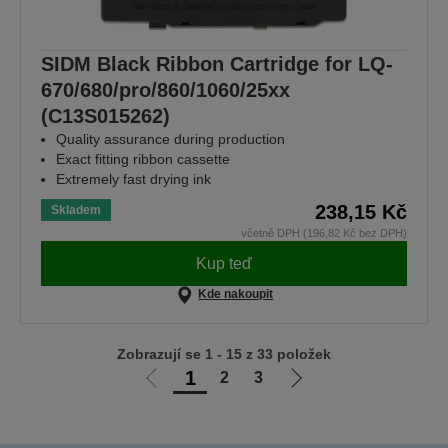
SIDM Black Ribbon Cartridge for LQ-
670/680/pro/860/1060/25xx
(C13S015262)
Quality assurance during production
Exact fitting ribbon cassette
Extremely fast drying ink
238,15 Kč
Skladem
včetně DPH (196,82 Kč bez DPH)
Kup teď
Kde nakoupit
Zobrazují se 1 - 15 z 33 položek
1
2
3
Jít
Jít
na
na
předchozí
další