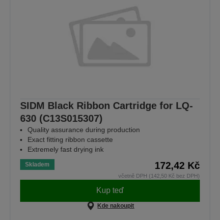
SIDM Black Ribbon Cartridge for LQ-
630 (C13S015307)
Quality assurance during production
Exact fitting ribbon cassette
Extremely fast drying ink
172,42 Kč
Skladem
včetně DPH (142,50 Kč bez DPH)
Kup teď
Kde nakoupit