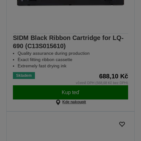
SIDM Black Ribbon Cartridge for LQ-
690 (C13S015610)
Quality assurance during production
Exact fitting ribbon cassette
Extremely fast drying ink
688,10 Kč
Skladem
včetně DPH (568,68 Kč bez DPH)
Kup teď
Kde nakoupit