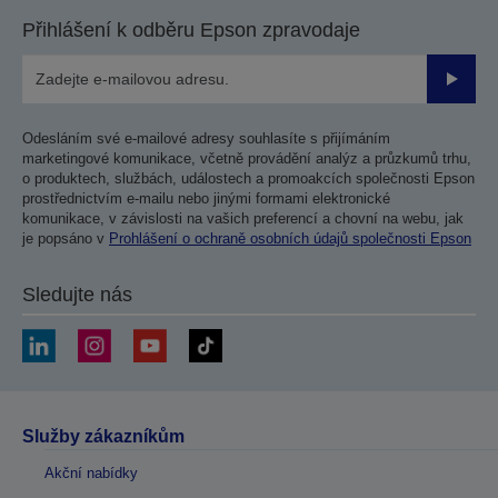
stranu
stranu
Přihlášení k odběru Epson zpravodaje
Odesla
Odesláním své e-mailové adresy souhlasíte s přijímáním
marketingové komunikace, včetně provádění analýz a průzkumů trhu,
o produktech, službách, událostech a promoakcích společnosti Epson
prostřednictvím e-mailu nebo jinými formami elektronické
komunikace, v závislosti na vašich preferencí a chovní na webu, jak
je popsáno v
Prohlášení o ochraně osobních údajů společnosti Epson
Sledujte nás
Služby zákazníkům
Akční nabídky