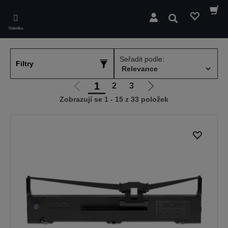
Skip
to
Hledat
main
Nabídka
content
Seřadit podle:
Filtry
1
2
3
Jít
Jít
Zobrazují se 1 - 15 z 33 položek
na
na
předchozí
další
stranu
stranu