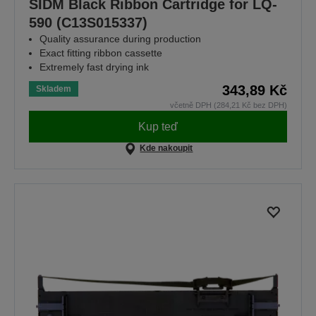
SIDM Black Ribbon Cartridge for LQ-
590 (C13S015337)
Quality assurance during production
Exact fitting ribbon cassette
Extremely fast drying ink
343,89 Kč
Skladem
včetně DPH (284,21 Kč bez DPH)
Kup teď
Kde nakoupit