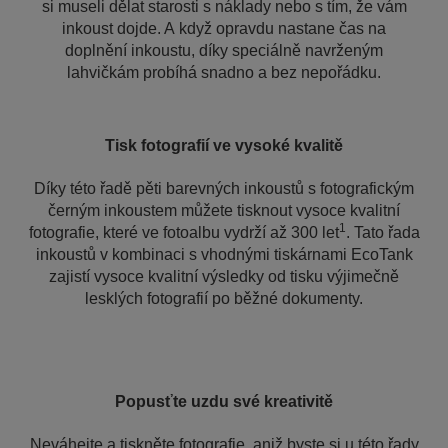
si museli dělat starosti s náklady nebo s tím, že vám
inkoust dojde. A když opravdu nastane čas na
doplnění inkoustu, díky speciálně navrženým
lahvičkám probíhá snadno a bez nepořádku.
Tisk fotografií ve vysoké kvalitě
Díky této řadě pěti barevných inkoustů s fotografickým
černým inkoustem můžete tisknout vysoce kvalitní
1
fotografie, které ve fotoalbu vydrží až 300 let
. Tato řada
inkoustů v kombinaci s vhodnými tiskárnami EcoTank
zajistí vysoce kvalitní výsledky od tisku výjimečně
lesklých fotografií po běžné dokumenty.
Popusťte uzdu své kreativitě
Neváhejte a tiskněte fotografie, aniž byste si u této řady