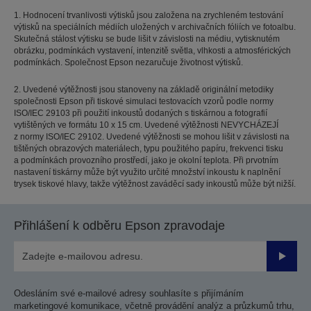
1. Hodnocení trvanlivosti výtisků jsou založena na zrychleném testování
výtisků na speciálních médiích uložených v archivačních fóliích ve fotoalbu.
Skutečná stálost výtisku se bude lišit v závislosti na médiu, vytisknutém
obrázku, podmínkách vystavení, intenzitě světla, vlhkosti a atmosférických
podmínkách. Společnost Epson nezaručuje životnost výtisků.
2. Uvedené výtěžnosti jsou stanoveny na základě originální metodiky
společnosti Epson při tiskové simulaci testovacích vzorů podle normy
ISO/IEC 29103 při použití inkoustů dodaných s tiskárnou a fotografií
vytištěných ve formátu 10 x 15 cm. Uvedené výtěžnosti NEVYCHÁZEJÍ
z normy ISO/IEC 29102. Uvedené výtěžnosti se mohou lišit v závislosti na
tištěných obrazových materiálech, typu použitého papíru, frekvenci tisku
a podmínkách provozního prostředí, jako je okolní teplota. Při prvotním
nastavení tiskárny může být využito určité množství inkoustu k naplnění
trysek tiskové hlavy, takže výtěžnost zaváděcí sady inkoustů může být nižší.
Přihlášení k odběru Epson zpravodaje
Odesla
Odesláním své e-mailové adresy souhlasíte s přijímáním
marketingové komunikace, včetně provádění analýz a průzkumů trhu,