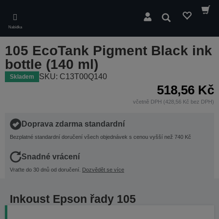
Skip
to
Hledat
main
Nabídka
content
105 EcoTank Pigment Black ink
bottle (140 ml)
SKU: C13T00Q140
Skladem
518,56 Kč
včetně DPH (428,56 Kč bez DPH)
Doprava zdarma standardní
Bezplatné standardní doručení všech objednávek s cenou vyšší než 740 Kč
Snadné vrácení
Vraťte do 30 dnů od doručení.
Dozvědět se více
Inkoust Epson řady 105