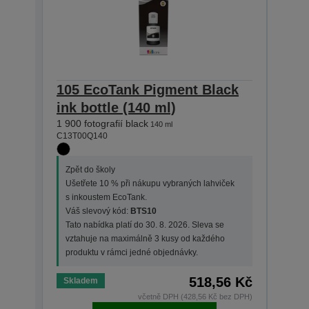
105 EcoTank Pigment Black
106
ink bottle (140 ml)
bott
1 900 fotografií black
1 900 
140 ml
C13T00Q140
C13T0
Zpět do školy
Zpět
Ušetřete 10 % při nákupu vybraných lahviček
Ušet
s inkoustem EcoTank.
s in
Váš slevový kód:
BTS10
Váš 
Tato nabídka platí do 30. 8. 2026. Sleva se
Tato 
vztahuje na maximálně 3 kusy od každého
vzta
produktu v rámci jedné objednávky.
prod
518,56 Kč
Skladem
Skla
včetně DPH (428,56 Kč bez DPH)