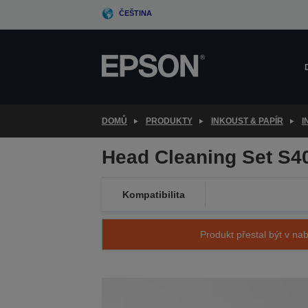
Skip
ČEŠTINA
to
main
content
DOMŮ
PRODUKTY
INKOUST & PAPÍR
I
Head Cleaning Set S4
Kompatibilita
Produkt přestal být v nab