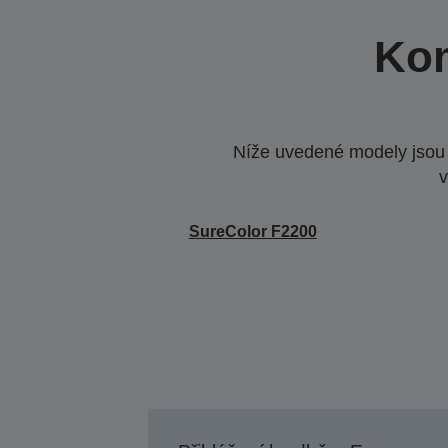
Kom
Níže uvedené modely jsou k
v
SureColor F2200