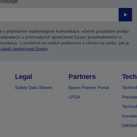
avodaje
Odesl
e s přijímáním marketingové komunikace, včetně provádění analýz
událostech a promoakcích společnosti Epson prostřednictvím e-
unikace, v závislosti na vašich preferencí a chovní na webu, jak je
 údajů společnosti Epson
Legal
Partners
Tech
Safety Data Sheets
Epson Partner Portal
Technol
LPGA
Precisi
Technol
Inovati
Udržite