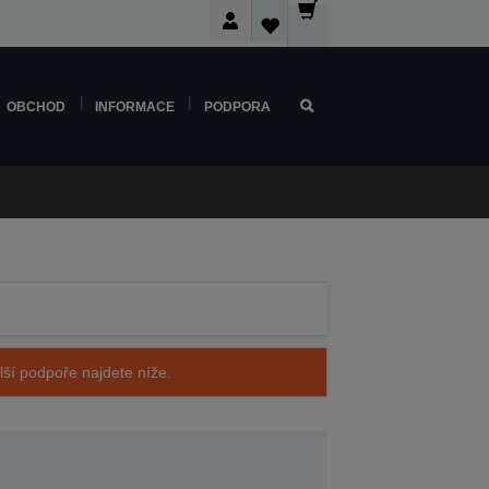
OBCHOD
INFORMACE
PODPORA
alší podpoře najdete níže.