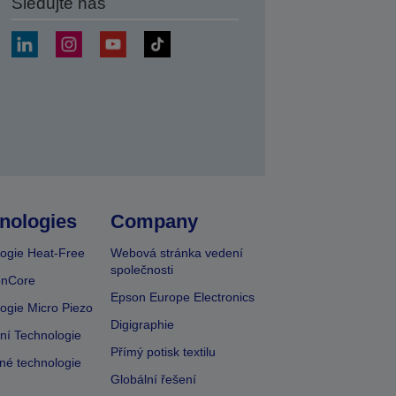
Sledujte nás
at
nologies
Company
ogie Heat-Free
Webová stránka vedení
společnosti
onCore
Epson Europe Electronics
ogie Micro Piezo
Digigraphie
vní Technologie
Přímý potisk textilu
lné technologie
Globální řešení