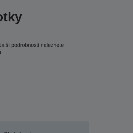
otky
Další podrobnosti naleznete
u.