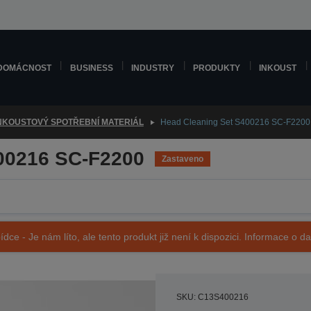
DOMÁCNOST
BUSINESS
INDUSTRY
PRODUKTY
INKOUST
NKOUSTOVÝ SPOTŘEBNÍ MATERIÁL
Head Cleaning Set S400216 SC-F2200
00216 SC-F2200
Zastaveno
ídce - Je nám líto, ale tento produkt již není k dispozici. Informace o d
SKU: C13S400216