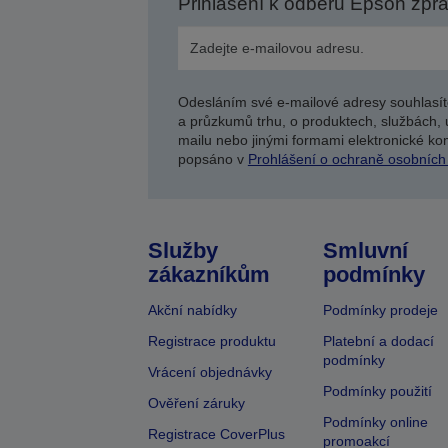
Přihlášení k odběru Epson zpr
Odesláním své e-mailové adresy souhlasít
a průzkumů trhu, o produktech, službách, 
mailu nebo jinými formami elektronické kom
popsáno v
Prohlášení o ochraně osobních
Služby
Smluvní
zákazníkům
podmínky
Akční nabídky
Podmínky prodeje
Registrace produktu
Platební a dodací
podmínky
Vrácení objednávky
Podmínky použití
Ověření záruky
Podmínky online
Registrace CoverPlus
promoakcí