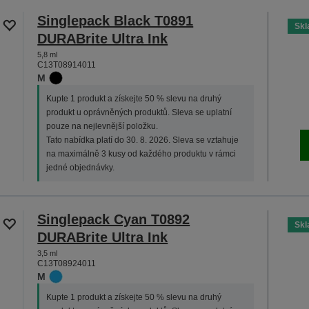
Singlepack Black T0891
Sk
DURABrite Ultra Ink
5,8 ml
C13T08914011
M
Kupte 1 produkt a získejte 50 % slevu na druhý
produkt u oprávněných produktů. Sleva se uplatní
pouze na nejlevnější položku.
Tato nabídka platí do 30. 8. 2026. Sleva se vztahuje
na maximálně 3 kusy od každého produktu v rámci
jedné objednávky.
Singlepack Cyan T0892
Sk
DURABrite Ultra Ink
3,5 ml
C13T08924011
M
Kupte 1 produkt a získejte 50 % slevu na druhý