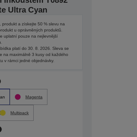
ím inkoustem T0892
e Ultra Cyan
 produkt a získejte 50 % slevu na
produkt u oprávněných produktů.
e uplatní pouze na nejlevnější
u.
bídka platí do 30. 8. 2026. Sleva se
je na maximálně 3 kusy od každého
tu v rámci jedné objednávky.
an
Magenta
Multipack