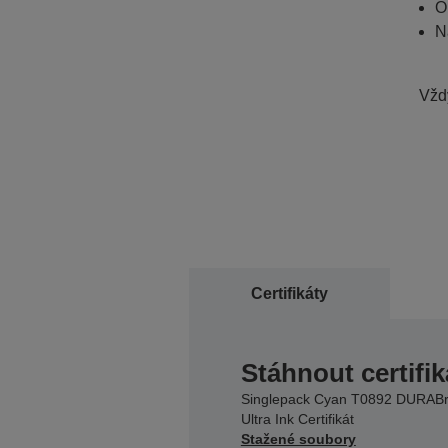
O
N
Vždy
Certifikáty
Stáhnout certifik
Singlepack Cyan T0892 DURABr
Ultra Ink Certifikát
Stažené soubory