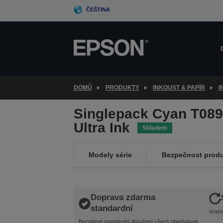
Skip
ČEŠTINA
to
main
content
DOMŮ
PRODUKTY
INKOUST & PAPÍR
I
Singlepack Cyan T08
Ultra Ink
Skladem
Modely série
Bezpečnost prod
Doprava zdarma
standardní
Vraťt
Bezplatné standardní doručení všech objednávek