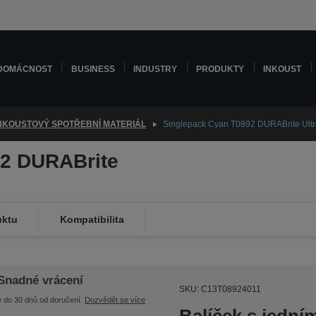
DOMÁCNOST
BUSINESS
INDUSTRY
PRODUKTY
INKOUST
NKOUSTOVÝ SPOTŘEBNÍ MATERIÁL
Singlepack Cyan T0892 DURABrite Ultr
92 DURABrite
uktu
Kompatibilita
Snadné vrácení
SKU: C13T08924011
e do 30 dnů od doručení.
Dozvědět se více