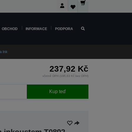
OBCHOD
INFORMACE
PODPORA
a Ink
237,92 Kč
včetně DPH (196,63 Kč bez DPH)
Kup teď