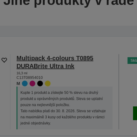
Jiné produkty v řadě
Multipack 4-colours T0895
Sk
DURABrite Ultra Ink
16,3 ml
C13T08954010
M
Kupte 1 produkt a získejte 50 % slevu na druhý
produkt u oprávněných produktů. Sleva se uplatní
pouze na nejlevnější položku.
Tato nabídka platí do 30. 8. 2026. Sleva se vztahuje
na maximálně 3 kusy od každého produktu v rámci
jedné objednávky.