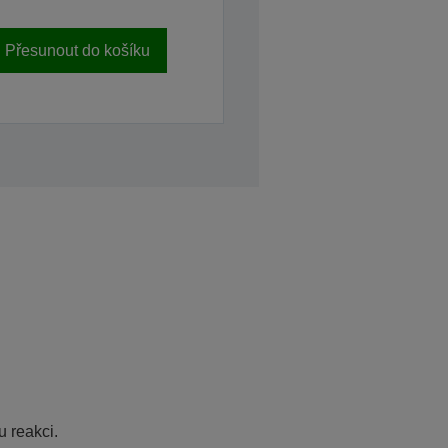
Přesunout do košíku
u
 reakci.