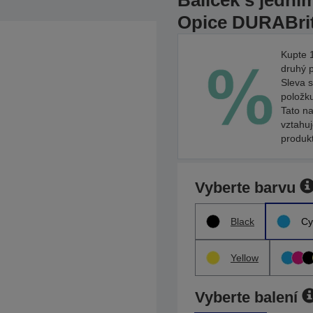
Balíček s jedn
Opice DURABrit
Kupte 1
druhý 
Sleva s
položk
Tato na
vztahu
produk
Vyberte barvu
Black
Cy
Yellow
Vyberte balení