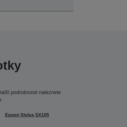
otky
Další podrobnosti naleznete
u.
Epson Stylus SX105