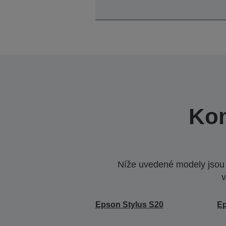
Kom
Níže uvedené modely jsou k
v
Epson Stylus S20
Ep