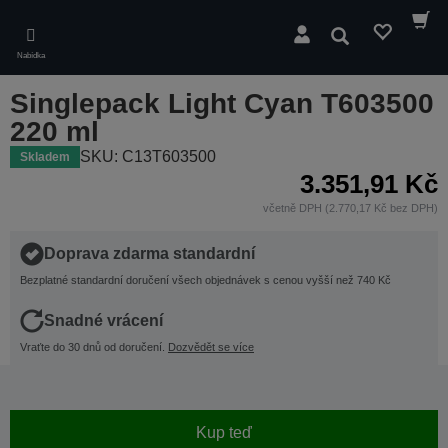
Skip
to
Hledat
main
Nabídka
content
Singlepack Light Cyan T603500
220 ml
SKU: C13T603500
Skladem
3.351,91 Kč
včetně DPH (2.770,17 Kč bez DPH)
Doprava zdarma standardní
Bezplatné standardní doručení všech objednávek s cenou vyšší než 740 Kč
Snadné vrácení
Vraťte do 30 dnů od doručení.
Dozvědět se více
Kup teď