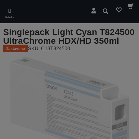
Skip
to
Hledat
main
Nabídka
content
Singlepack Light Cyan T824500
UltraChrome HDX/HD 350ml
SKU: C13T824500
Zastaveno