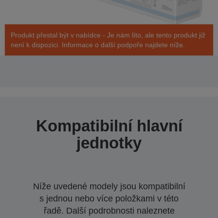
Produkt přestal být v nabídce - Je nám líto, ale tento produkt již
není k dispozici. Informace o další podpoře najdete níže.
Kompatibilní hlavní
jednotky
Níže uvedené modely jsou kompatibilní
s jednou nebo více položkami v této
řadě. Další podrobnosti naleznete