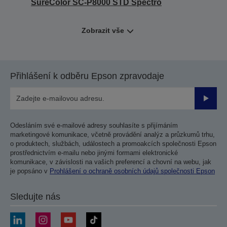
SureColor SC-P8000 STD Spectro
Zobrazit vše
Přihlášení k odběru Epson zpravodaje
Odesla
Odesláním své e-mailové adresy souhlasíte s přijímáním
marketingové komunikace, včetně provádění analýz a průzkumů trhu,
o produktech, službách, událostech a promoakcích společnosti Epson
prostřednictvím e-mailu nebo jinými formami elektronické
komunikace, v závislosti na vašich preferencí a chovní na webu, jak
je popsáno v
Prohlášení o ochraně osobních údajů společnosti Epson
Sledujte nás