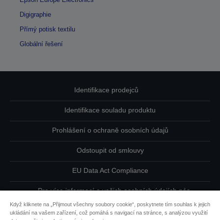
Digigraphie
Přímý potisk textilu
Globální řešení
Identifikace prodejců
Identifikace souladu produktu
Prohlášení o ochraně osobních údajů
Odstoupit od smlouvy
EU Data Act Compliance
Pro více informací o vašich osobních údajích nás
kontaktujte
Když kliknete na „Přijmout všechny soubory cookie“, poskytnete tím souhlas k jejich
ukládání na vašem zařízení, což pomáhá s navigací na stránce, s analýzou využití