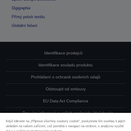
Digigraphie
Přímý potisk textilu
Globální řešení
Identifikace prodejců
Identifikace souladu produktu
Prohlášení o ochraně osobních údajů
Odstoupit od smlouvy
EU Data Act Compliance
Pro více informací o vašich osobních údajích nás
kontaktujte
Když kliknete na „Přijmout všechny soubory cookie“, poskytnete tím souhlas k jejich
ukládání na vašem zařízení, což pomáhá s navigací na stránce, s analýzou využití
Informace o souborech cookie