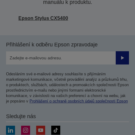
manuálu k produktu.
Epson Stylus CX5400
Přihlášení k odběru Epson zpravodaje
Odesla
Odesláním své e-mailové adresy souhlasíte s přijímáním
marketingové komunikace, včetně provádění analýz a průzkumů trhu,
o produktech, službách, událostech a promoakcích společnosti Epson
prostřednictvím e-mailu nebo jinými formami elektronické
komunikace, v závislosti na vašich preferencí a chovní na webu, jak
je popsáno v
Prohlášení o ochraně osobních údajů společnosti Epson
Sledujte nás