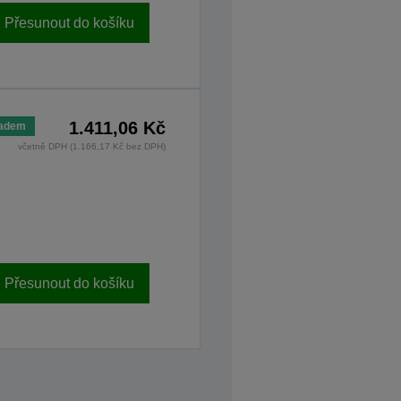
Přesunout do košíku
1.411,06 Kč
ladem
včetně DPH (1.166,17 Kč bez DPH)
Přesunout do košíku