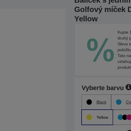
Balíček s jední
Golfový míček 
Yellow
Kupte 1
druhý 
Sleva s
položk
Tato na
vztahu
produk
Vyberte barvu
Black
Cy
Yellow