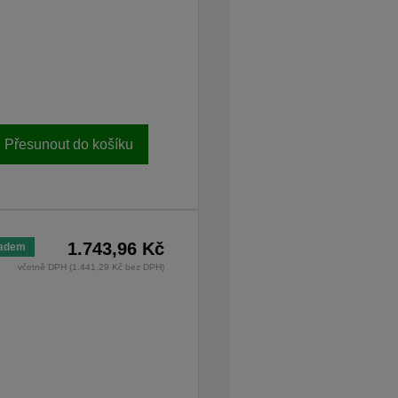
Přesunout do košíku
1.743,96 Kč
ladem
včetně DPH (1.441,29 Kč bez DPH)