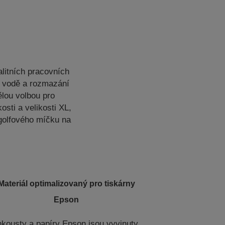
litních pracovních
i vodě a rozmazání
ělou volbou pro
osti a velikosti XL,
golfového míčku na
Materiál optimalizovaný pro tiskárny
Epson
nkousty a papíry Epson jsou vyvinuty