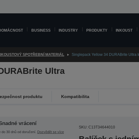
DOMÁCNOST
BUSINESS
INDUSTRY
PRODUKTY
INKOUST
NKOUSTOVÝ SPOTŘEBNÍ MATERIÁL
Singlepack Yellow 34 DURABrite Ultra I
DURABrite Ultra
ezpečnost produktu
Kompatibilita
Snadné vrácení
SKU: C13T34644010
e do 30 dnů od doručení.
Dozvědět se více