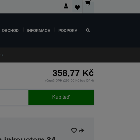
OBCHOD
INFORMACE
PODPORA
nk
358,77 Kč
včetně DPH (296,50 Kč bez DPH)
Kup teď