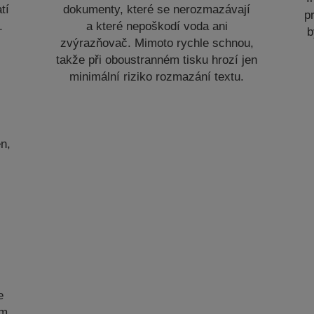
tí
dokumenty, které se nerozmazávají
p
.
a které nepoškodí voda ani
b
zvýrazňovač. Mimoto rychle schnou,
takže při oboustranném tisku hrozí jen
minimální riziko rozmazání textu.
n,
e
om