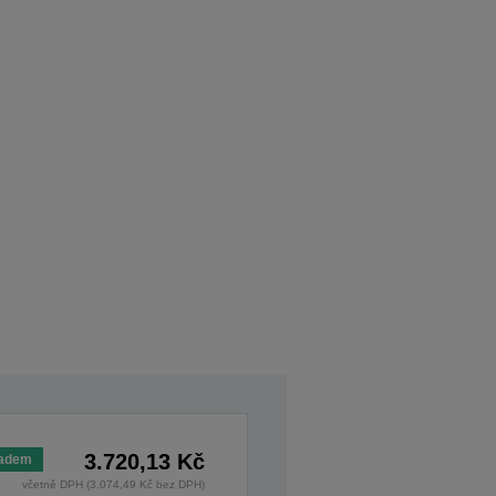
3.720,13 Kč
ladem
včetně DPH (3.074,49 Kč bez DPH)