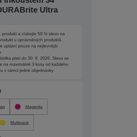
m inkoustem 34
DURABrite Ultra
 produkt a získejte 50 % slevu na
produkt u oprávněných produktů.
e uplatní pouze na nejlevnější
u.
bídka platí do 30. 8. 2026. Sleva se
je na maximálně 3 kusy od každého
tu v rámci jedné objednávky.
an
Magenta
Multipack