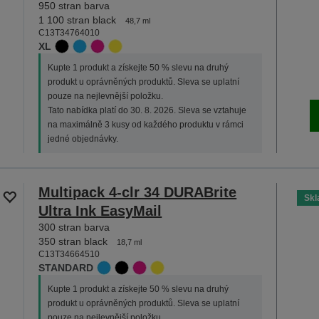
950 stran barva
1 100 stran black
48,7 ml
C13T34764010
XL
Kupte 1 produkt a získejte 50 % slevu na druhý
produkt u oprávněných produktů. Sleva se uplatní
pouze na nejlevnější položku.
Tato nabídka platí do 30. 8. 2026. Sleva se vztahuje
na maximálně 3 kusy od každého produktu v rámci
jedné objednávky.
Multipack 4-clr 34 DURABrite
Sk
Ultra Ink EasyMail
300 stran barva
350 stran black
18,7 ml
C13T34664510
STANDARD
Kupte 1 produkt a získejte 50 % slevu na druhý
produkt u oprávněných produktů. Sleva se uplatní
pouze na nejlevnější položku.