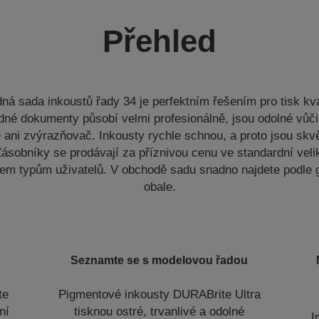
Přehled
ná sada inkoustů řady 34 je perfektním řešením pro tisk kva
né dokumenty působí velmi profesionálně, jsou odolné vůč
 ani zvýrazňovač. Inkousty rychle schnou, a proto jsou skv
ásobníky se prodávají za příznivou cenu ve standardní velik
em typům uživatelů. V obchodě sadu snadno najdete podle 
obale.
Seznamte se s modelovou řadou
te
Pigmentové inkousty DURABrite Ultra
ní
tisknou ostré, trvanlivé a odolné
I