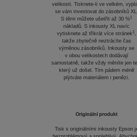
velikosti. Tisknete-li ve velkém, vypla
se vám investovat do zásobníků XL
1
S těmi můžete ušetřit až 30 %
nákladů. S inkousty XL navíc
1
vytisknete až třikrát více stránek
,
takže zbytečně neztrácíte čas
výměnou zásobníků. Inkousty se
v obou velikostech dodávají
samostatně, takže vždy měníte jen te
který už došel. Tím pádem méně
plýtváte materiálem i penězi.
Originální produkt
Tisk s originálními inkousty Epson j
bezproblémový a spolehlivý. Abych