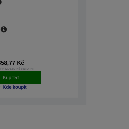
358,77 Kč
DPH (296,50 Kč bez DPH)
Kup teď
Kde koupit