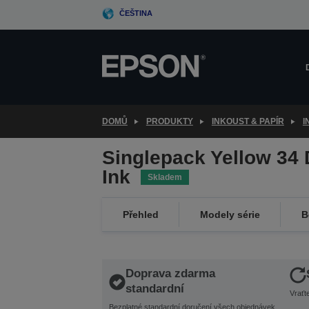
Skip
ČEŠTINA
to
main
content
DOMŮ
PRODUKTY
INKOUST & PAPÍR
I
Singlepack Yellow 34 
Ink
Skladem
Přehled
Modely série
B
Doprava zdarma
standardní
Vraťt
Bezplatné standardní doručení všech objednávek