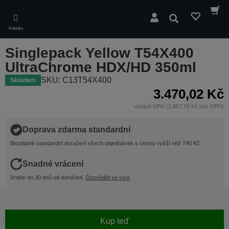
Skip
to
Hledat
main
Nabídka
content
Singlepack Yellow T54X400
UltraChrome HDX/HD 350ml
SKU: C13T54X400
Skladem
3.470,02 Kč
včetně DPH (2.867,79 Kč bez DPH)
Doprava zdarma standardní
Bezplatné standardní doručení všech objednávek s cenou vyšší než 740 Kč
Snadné vrácení
Vraťte do 30 dnů od doručení.
Dozvědět se více
Kup teď