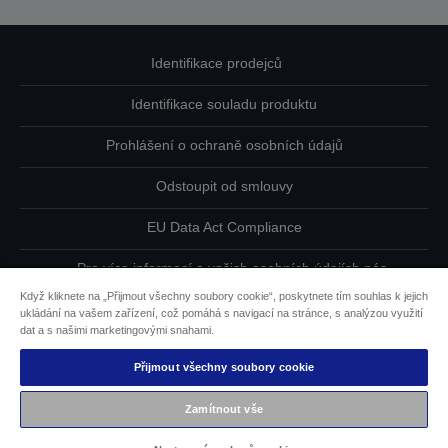
Identifikace prodejců
Identifikace souladu produktu
Prohlášení o ochraně osobních údajů
Odstoupit od smlouvy
EU Data Act Compliance
Pro více informací o vašich osobních údajích nás
kontaktujte
Když kliknete na „Přijmout všechny soubory cookie“, poskytnete tím souhlas k jejich
ukládání na vašem zařízení, což pomáhá s navigací na stránce, s analýzou využití
Informace o souborech cookie
dat a s našimi marketingovými snahami.
Přijmout všechny soubory cookie
Závazek usnadnění přístupu společnosti Epson
Zamítnout vše
Copyright © 2026 Seiko Epson