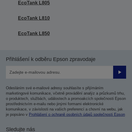
EcoTank L805
EcoTank L810
EcoTank L850
Přihlášení k odběru Epson zpravodaje
Odesla
Odesláním své e-mailové adresy souhlasíte s přijímáním
marketingové komunikace, včetně provádění analýz a průzkumů trhu,
o produktech, službách, událostech a promoakcích společnosti Epson
prostřednictvím e-mailu nebo jinými formami elektronické
komunikace, v závislosti na vašich preferencí a chovní na webu, jak
je popsáno v
Prohlášení o ochraně osobních údajů společnosti Epson
Sledujte nás