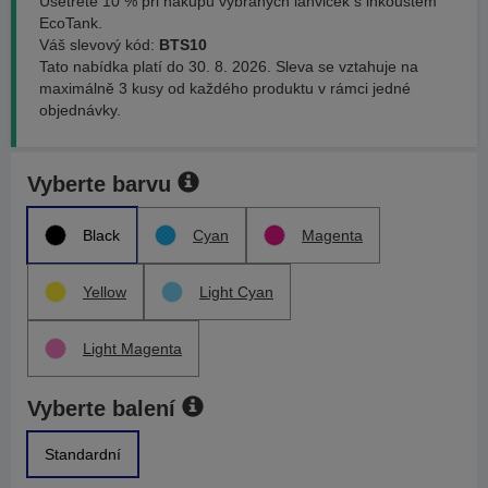
Ušetřete 10 % při nákupu vybraných lahviček s inkoustem
EcoTank.
Váš slevový kód:
BTS10
Tato nabídka platí do 30. 8. 2026. Sleva se vztahuje na
maximálně 3 kusy od každého produktu v rámci jedné
objednávky.
Vyberte barvu
Black
Cyan
Magenta
Yellow
Light Cyan
Light Magenta
Vyberte balení
Standardní