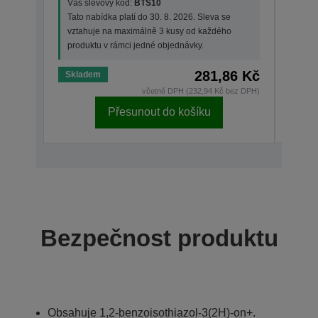
Váš slevový kód:
BTS10
Váš 
Tato nabídka platí do 30. 8. 2026. Sleva se
Tato 
vztahuje na maximálně 3 kusy od každého
vzta
produktu v rámci jedné objednávky.
prod
281,86 Kč
Skladem
Skla
včetně DPH (232,94 Kč bez DPH)
Přesunout do košíku
Bezpečnost produktu
Obsahuje 1,2-benzoisothiazol-3(2H)-on+.