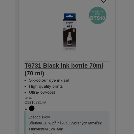
T6731 Black ink bottle 70ml
T673
(70 ml)
(70 
Six-colour dye ink set
Six-
High quality prints
High
Ultra-low-cost
Ultr
70 ml
70 ml
C13T67314A
C13T6
L
Zpět do školy
Zpět
Ušetřete 10 % při nákupu vybraných lahviček
Ušet
s inkoustem EcoTank.
s in