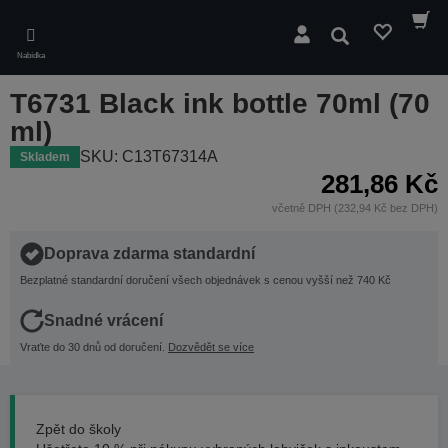
Skip
to
Hledat
main
Nabídka
content
T6731 Black ink bottle 70ml (70
ml)
SKU: C13T67314A
Skladem
281,86 Kč
včetně DPH (232,94 Kč bez DPH)
Doprava zdarma standardní
Bezplatné standardní doručení všech objednávek s cenou vyšší než 740 Kč
Snadné vrácení
Vraťte do 30 dnů od doručení.
Dozvědět se více
Zpět do školy