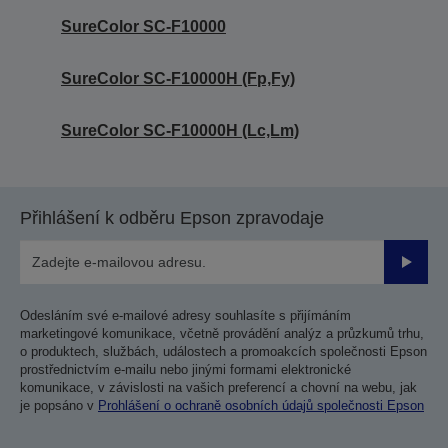
SureColor SC-F10000
SureColor SC-F10000H (Fp,Fy)
SureColor SC-F10000H (Lc,Lm)
Přihlášení k odběru Epson zpravodaje
Odesla
Odesláním své e-mailové adresy souhlasíte s přijímáním
marketingové komunikace, včetně provádění analýz a průzkumů trhu,
o produktech, službách, událostech a promoakcích společnosti Epson
prostřednictvím e-mailu nebo jinými formami elektronické
komunikace, v závislosti na vašich preferencí a chovní na webu, jak
je popsáno v
Prohlášení o ochraně osobních údajů společnosti Epson