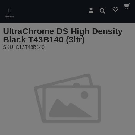
Skip
to
Hledat
main
Nabídka
content
UltraChrome DS High Density
Black T43B140 (3ltr)
SKU: C13T43B140