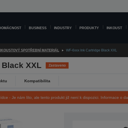
DOMÁCNOST
BUSINESS
INDUSTRY
PRODUKTY
INKOUST
NKOUSTOVÝ SPOTŘEBNÍ MATERIÁL
WF-6xxx Ink Cartridge Black XXL
e Black XXL
Zastaveno
uktu
Kompatibilita
ídce - Je nám líto, ale tento produkt již není k dispozici. Informace o d
SKU: C13T907140