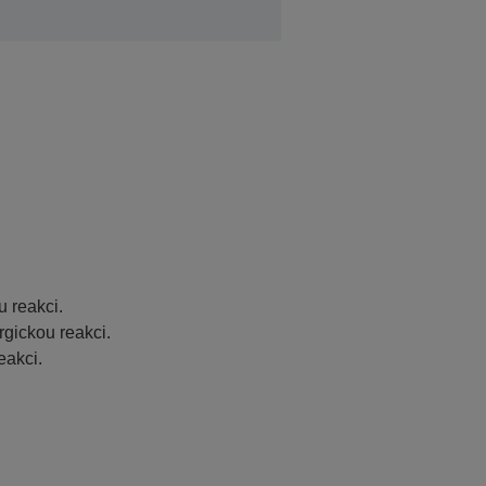
u
 reakci.
rgickou reakci.
eakci.