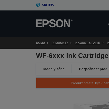
Skip
ČEŠTINA
to
main
content
DOMŮ
PRODUKTY
INKOUST & PAPÍR
I
WF-6xxx Ink Cartridg
Modely série
Bezpečnost prod
Produkt přestal být v nab