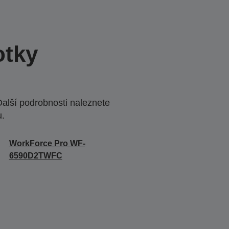
otky
Další podrobnosti naleznete
u.
WorkForce Pro WF-
6590D2TWFC