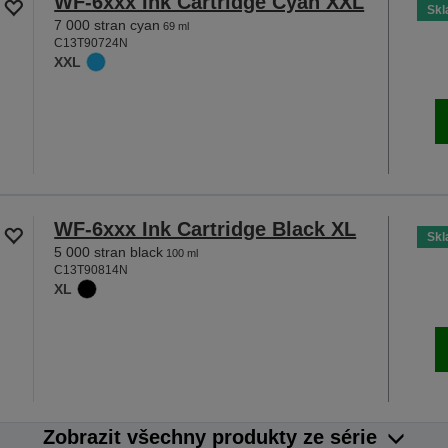
WF-6xxx Ink Cartridge Cyan XXL
Sk
7 000 stran cyan
69 ml
C13T90724N
XXL
WF-6xxx Ink Cartridge Black XL
Sk
5 000 stran black
100 ml
C13T90814N
XL
Zobrazit všechny produkty ze série