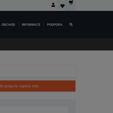
OBCHOD
INFORMACE
PODPORA
alší podpoře najdete níže.