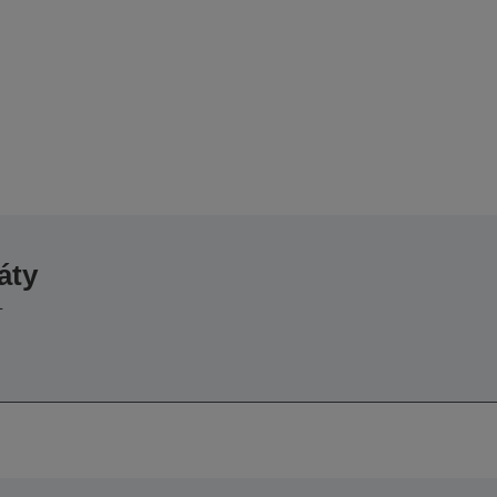
áty
L