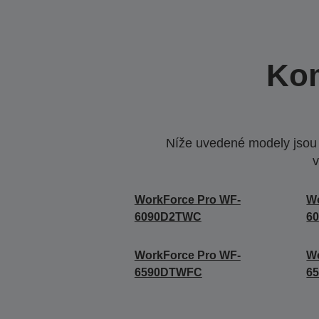
Kom
Níže uvedené modely jsou k
v
WorkForce Pro WF-
Wo
6090D2TWC
6
WorkForce Pro WF-
Wo
6590DTWFC
6