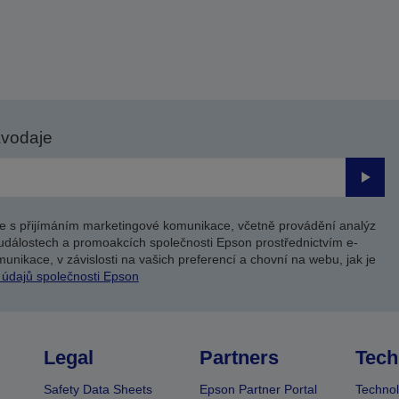
avodaje
Odesl
e s přijímáním marketingové komunikace, včetně provádění analýz
událostech a promoakcích společnosti Epson prostřednictvím e-
unikace, v závislosti na vašich preferencí a chovní na webu, jak je
 údajů společnosti Epson
Legal
Partners
Tech
Safety Data Sheets
Epson Partner Portal
Technol