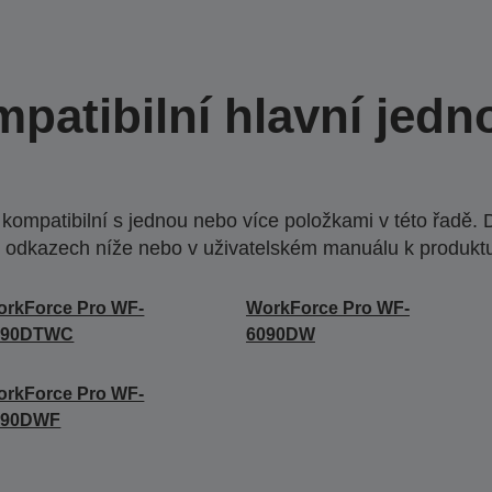
patibilní hlavní jedn
ompatibilní s jednou nebo více položkami v této řadě. 
 odkazech níže nebo v uživatelském manuálu k produkt
rkForce Pro WF-
WorkForce Pro WF-
090DTWC
6090DW
rkForce Pro WF-
590DWF