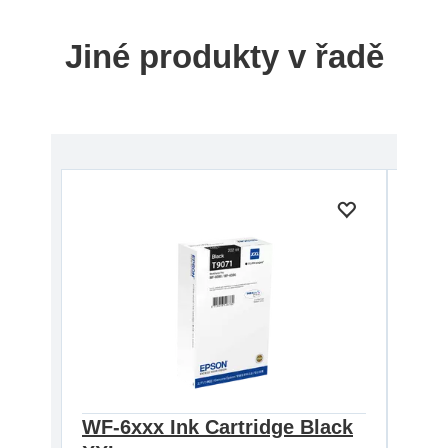
Jiné produkty v řadě
WF-6xxx Ink Cartridge Black
WF-