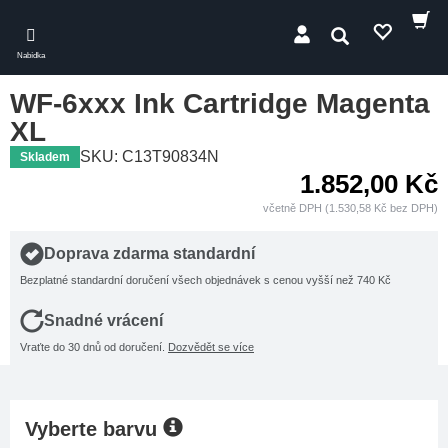
Skip
to
Hledat
main
Nabídka
content
WF-6xxx Ink Cartridge Magenta
XL
SKU: C13T90834N
Skladem
1.852,00 Kč
včetně DPH (1.530,58 Kč bez DPH)
Doprava zdarma standardní
Bezplatné standardní doručení všech objednávek s cenou vyšší než 740 Kč
Snadné vrácení
Vraťte do 30 dnů od doručení.
Dozvědět se více
Vyberte barvu