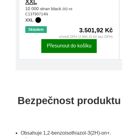
XXL
XXL
10 000 stran black
7 000 
202 ml
C13T90714N
C13T9
XXL
XXL
3.501,92 Kč
Skladem
Skla
včetně DPH (2.894,15 Kč bez DPH)
Přesunout do košíku
Bezpečnost produktu
Obsahuje 1,2-benzoisothiazol-3(2H)-on+.