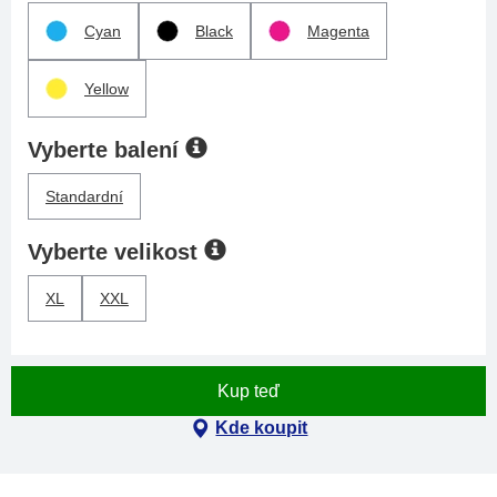
Cyan
Black
Magenta
Yellow
Vyberte balení
Standardní
Vyberte velikost
XL
XXL
Kup teď
Kde koupit