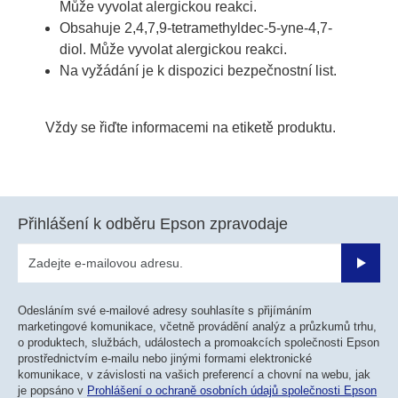
Může vyvolat alergickou reakci.
Obsahuje 2,4,7,9-tetramethyldec-5-yne-4,7-
diol. Může vyvolat alergickou reakci.
Na vyžádání je k dispozici bezpečnostní list.
Vždy se řiďte informacemi na etiketě produktu.
Přihlášení k odběru Epson zpravodaje
Odesla
Odesláním své e-mailové adresy souhlasíte s přijímáním
marketingové komunikace, včetně provádění analýz a průzkumů trhu,
o produktech, službách, událostech a promoakcích společnosti Epson
prostřednictvím e-mailu nebo jinými formami elektronické
komunikace, v závislosti na vašich preferencí a chovní na webu, jak
je popsáno v
Prohlášení o ochraně osobních údajů společnosti Epson