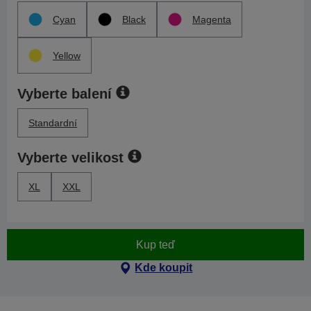
Cyan
Black
Magenta
Yellow
Vyberte balení
Standardní
Vyberte velikost
XL
XXL
Kup teď
Kde koupit