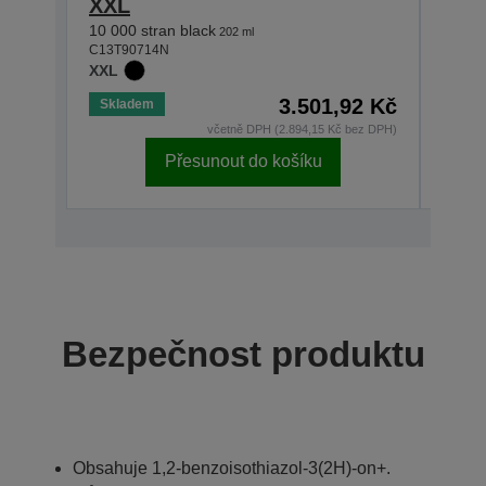
XXL
XXL
10 000 stran black
7 000 
202 ml
C13T90714N
C13T9
XXL
XXL
3.501,92 Kč
Skladem
Skla
včetně DPH (2.894,15 Kč bez DPH)
Přesunout do košíku
Bezpečnost produktu
Obsahuje 1,2-benzoisothiazol-3(2H)-on+.