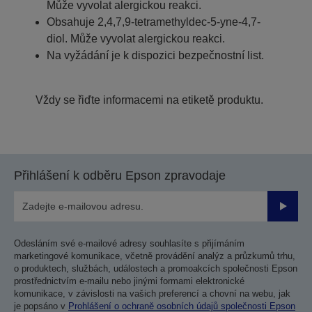
Může vyvolat alergickou reakci.
Obsahuje 2,4,7,9-tetramethyldec-5-yne-4,7-
diol. Může vyvolat alergickou reakci.
Na vyžádání je k dispozici bezpečnostní list.
Vždy se řiďte informacemi na etiketě produktu.
Přihlášení k odběru Epson zpravodaje
Odesla
Odesláním své e-mailové adresy souhlasíte s přijímáním
marketingové komunikace, včetně provádění analýz a průzkumů trhu,
o produktech, službách, událostech a promoakcích společnosti Epson
prostřednictvím e-mailu nebo jinými formami elektronické
komunikace, v závislosti na vašich preferencí a chovní na webu, jak
je popsáno v
Prohlášení o ochraně osobních údajů společnosti Epson