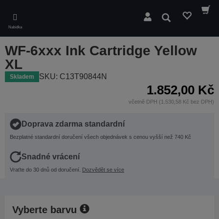
Skip
to
Hledat
main
Nabídka
content
WF-6xxx Ink Cartridge Yellow
XL
SKU: C13T90844N
Skladem
1.852,00 Kč
včetně DPH (1.530,58 Kč bez DPH)
Doprava zdarma standardní
Bezplatné standardní doručení všech objednávek s cenou vyšší než 740 Kč
Snadné vrácení
Vraťte do 30 dnů od doručení.
Dozvědět se více
Vyberte barvu