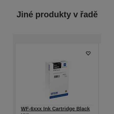
Jiné produkty v řadě
WF-6xxx Ink Cartridge Black
WF-