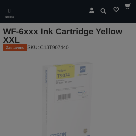
Skip
to
Hledat
main
Nabídka
content
WF-6xxx Ink Cartridge Yellow
XXL
SKU: C13T907440
Zastaveno