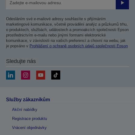
Odesla
Odesláním své e-mailové adresy souhlasíte s přijímáním
marketingové komunikace, včetně provádění analýz a průzkumů trhu,
o produktech, službách, událostech a promoakcích společnosti Epson
prostřednictvím e-mailu nebo jinými formami elektronické
komunikace, v závislosti na vašich preferencí a chovní na webu, jak
je popsáno v
Prohlášení o ochraně osobních údajů společnosti Epson
Sledujte nás
Služby zákazníkům
Akční nabídky
Registrace produktu
Vrácení objednávky