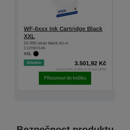
WF-6xxx Ink Cartridge Black
WF-
XXL
XXL
10 000 stran black
7 000 
202 ml
C13T90714N
C13T9
XXL
XXL
3.501,92 Kč
Skladem
Skla
včetně DPH (2.894,15 Kč bez DPH)
Přesunout do košíku
Bezpečnost produktu