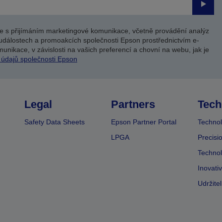
Odesl
e s přijímáním marketingové komunikace, včetně provádění analýz
událostech a promoakcích společnosti Epson prostřednictvím e-
unikace, v závislosti na vašich preferencí a chovní na webu, jak je
 údajů společnosti Epson
Legal
Partners
Tech
Safety Data Sheets
Epson Partner Portal
Technol
LPGA
Precisi
Technol
Inovati
Udržite