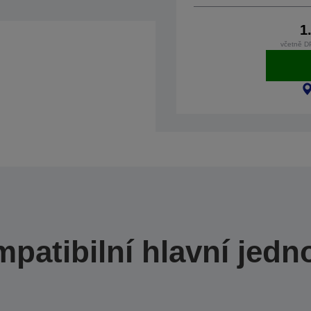
1
včetně D
patibilní hlavní jedn