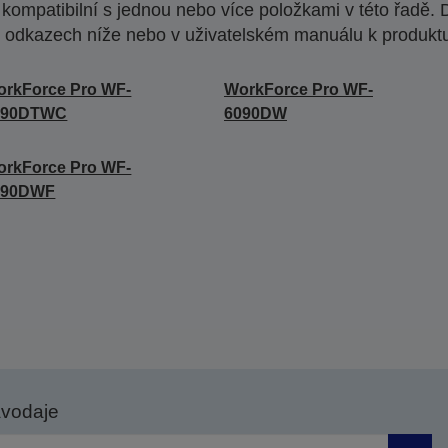
ompatibilní s jednou nebo více položkami v této řadě. 
 odkazech níže nebo v uživatelském manuálu k produkt
rkForce Pro WF-
WorkForce Pro WF-
090DTWC
6090DW
rkForce Pro WF-
590DWF
avodaje