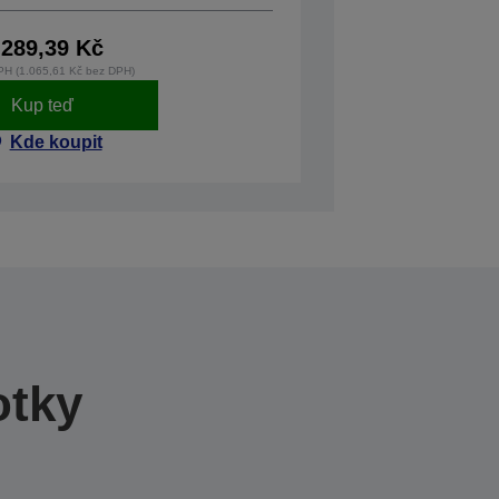
.289,39 Kč
PH (1.065,61 Kč bez DPH)
Kup teď
Kde koupit
otky