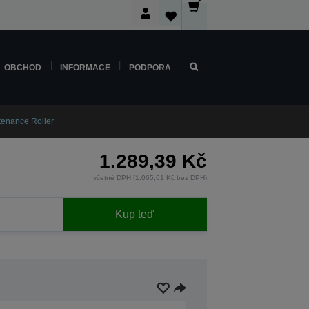
OBCHOD
INFORMACE
PODPORA
tenance Roller
1.289,39 Kč
včetně DPH (1.065,61 Kč bez DPH)
Kup teď