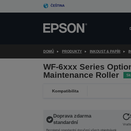
Skip
ČEŠTINA
to
main
content
DOMŮ
PRODUKTY
INKOUST & PAPÍR
I
WF-6xxx Series Optio
Maintenance Roller
Sk
Kompatibilita
Doprava zdarma
standardní
Vraťt
Bezplatné standardní doručení všech objednávek