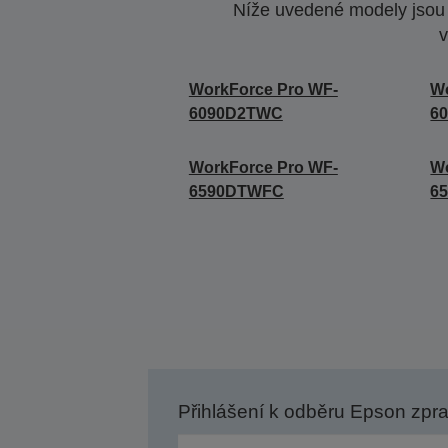
Níže uvedené modely jsou k
v
WorkForce Pro WF-
Wo
6090D2TWC
6
WorkForce Pro WF-
Wo
6590DTWFC
6
Přihlášení k odběru Epson zpr