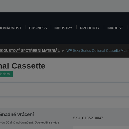
DOMÁCNOST
BUSINESS
INDUSTRY
PRODUKTY
INKOUST
NKOUSTOVÝ SPOTŘEBNÍ MATERIÁL
WF-6xxx Series Optional Cassette Main
nal Cassette
ladem
Snadné vrácení
SKU: C13S210047
e do 30 dnů od doručení.
Dozvědět se více