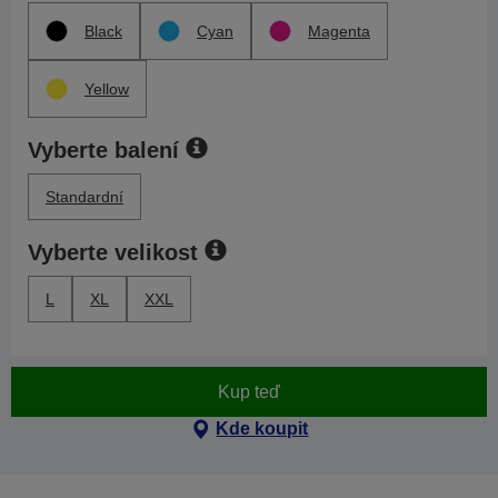
Black
Cyan
Magenta
Yellow
Vyberte balení
Standardní
Vyberte velikost
L
XL
XXL
Kup teď
Kde koupit