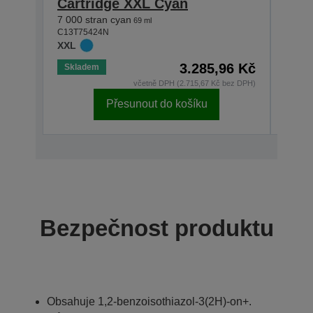
Cartridge XXL Cyan
Car
7 000 stran cyan
7 000
69 ml
C13T75424N
C13T7
XXL
XXL
3.285,96 Kč
Skladem
Skla
včetně DPH (2.715,67 Kč bez DPH)
Přesunout do košíku
Bezpečnost produktu
Obsahuje 1,2-benzoisothiazol-3(2H)-on+.