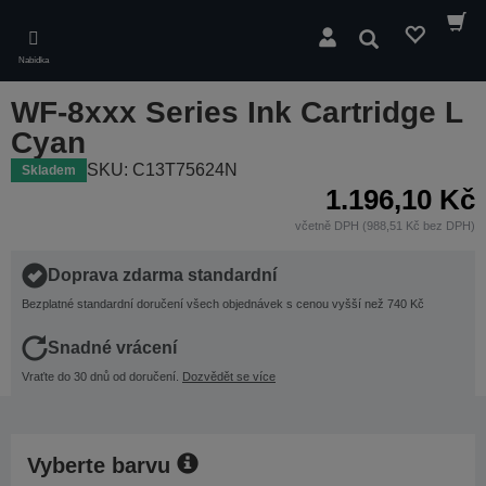
Skip
to
Hledat
main
Nabídka
content
WF-8xxx Series Ink Cartridge L
Cyan
SKU: C13T75624N
Skladem
1.196,10 Kč
včetně DPH (988,51 Kč bez DPH)
Doprava zdarma standardní
Bezplatné standardní doručení všech objednávek s cenou vyšší než 740 Kč
Snadné vrácení
Vraťte do 30 dnů od doručení.
Dozvědět se více
Vyberte barvu