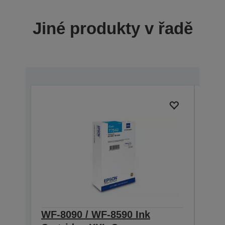
Jiné produkty v řadě
WF-8090 / WF-8590 Ink
WF-