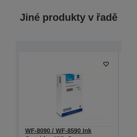
Jiné produkty v řadě
WF-8090 / WF-8590 Ink
WF-