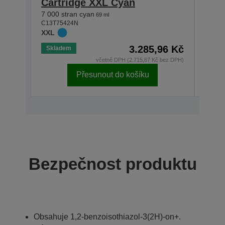
Cartridge XXL Cyan
Car
7 000 stran cyan
7 000
69 ml
C13T75424N
C13T7
XXL
XXL
3.285,96 Kč
Skladem
Skla
včetně DPH (2.715,67 Kč bez DPH)
Přesunout do košíku
Bezpečnost produktu
Obsahuje 1,2-benzoisothiazol-3(2H)-on+.