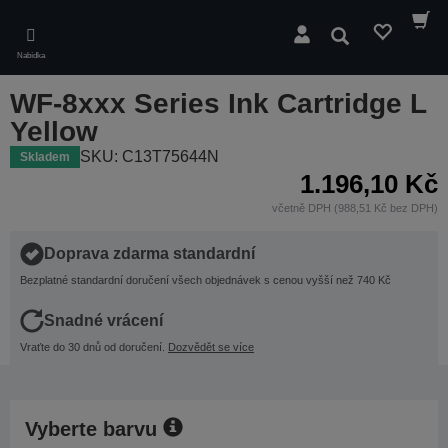
Skip
to
Hledat
main
Nabídka
content
WF-8xxx Series Ink Cartridge L
Yellow
SKU: C13T75644N
Skladem
1.196,10 Kč
včetně DPH (988,51 Kč bez DPH)
Doprava zdarma standardní
Bezplatné standardní doručení všech objednávek s cenou vyšší než 740 Kč
Snadné vrácení
Vraťte do 30 dnů od doručení.
Dozvědět se více
Vyberte barvu