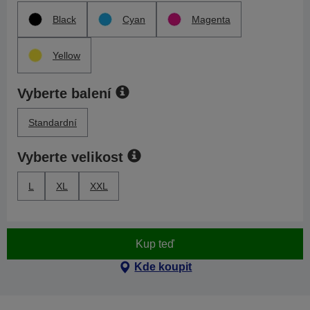
Black
Cyan
Magenta
Yellow
Vyberte balení
Standardní
Vyberte velikost
L
XL
XXL
Kup teď
Kde koupit