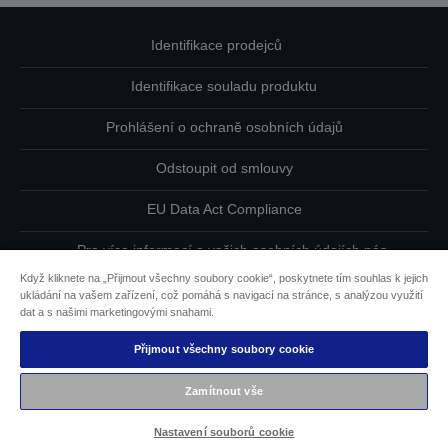
Identifikace prodejců
Identifikace souladu produktu
Prohlášení o ochraně osobních údajů
Odstoupit od smlouvy
EU Data Act Compliance
Pro více informací o vašich osobních údajích nás
kontaktujte
Když kliknete na „Přijmout všechny soubory cookie“, poskytnete tím souhlas k jejich
ukládání na vašem zařízení, což pomáhá s navigací na stránce, s analýzou využití
Informace o souborech cookie
dat a s našimi marketingovými snahami.
Přijmout všechny soubory cookie
Závazek usnadnění přístupu společnosti Epson
Zamítnout vše
Copyright © 2026 Seiko Epson
Nastavení souborů cookie