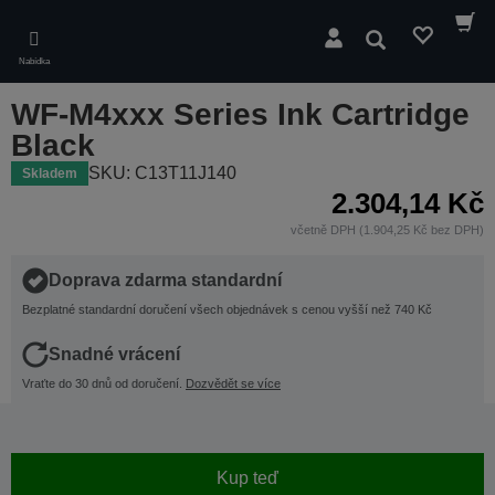
Skip
to
Hledat
main
Nabídka
content
WF-M4xxx Series Ink Cartridge
Black
SKU: C13T11J140
Skladem
2.304,14 Kč
včetně DPH (1.904,25 Kč bez DPH)
Doprava zdarma standardní
Bezplatné standardní doručení všech objednávek s cenou vyšší než 740 Kč
Snadné vrácení
Vraťte do 30 dnů od doručení.
Dozvědět se více
Kup teď