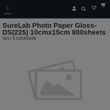
Skip
to
Hledat
main
Nabídka
content
SureLab Photo Paper Gloss-
DS(225) 10cmx15cm 800sheets
SKU: C13S400089