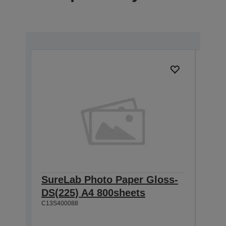
SureLab Photo Paper Gloss-
Sur
DS(225) A4 800sheets
DS(
C13S400088
800
C13S4