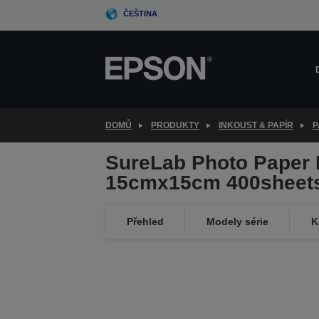
Skip
ČEŠTINA
to
main
content
DOMŮ
PRODUKTY
INKOUST & PAPÍR
P
SureLab Photo Paper 
15cmx15cm 400sheet
Přehled
Modely série
K