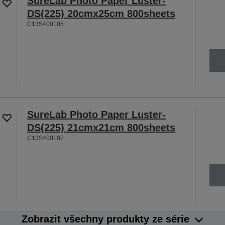
SureLab Photo Paper Luster-
DS(225) 20cmx25cm 800sheets
C13S400105
SureLab Photo Paper Luster-
DS(225) 21cmx21cm 800sheets
C13S400107
Zobrazit všechny produkty ze série