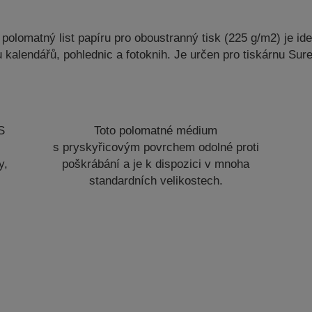
polomatný list papíru pro oboustranný tisk (225 g/m2) je ideál
 kalendářů, pohlednic a fotoknih. Je určen pro tiskárnu Su
S
Toto polomatné médium
s pryskyřicovým povrchem odolné proti
y,
poškrábání a je k dispozici v mnoha
standardních velikostech.