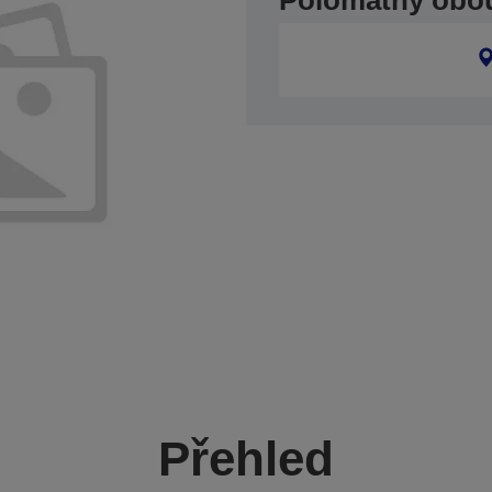
Polomatný obous
Přehled