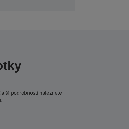
otky
Další podrobnosti naleznete
u.