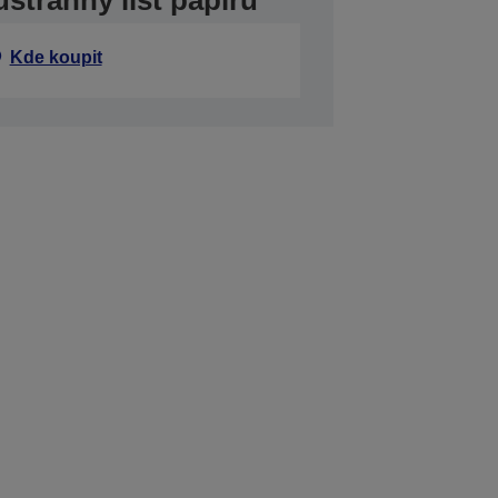
tranný list papíru
Kde koupit