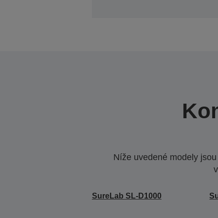
Kom
Níže uvedené modely jsou k
v
SureLab SL-D1000
S