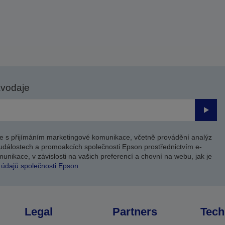
avodaje
Odesl
e s přijímáním marketingové komunikace, včetně provádění analýz
událostech a promoakcích společnosti Epson prostřednictvím e-
unikace, v závislosti na vašich preferencí a chovní na webu, jak je
 údajů společnosti Epson
Legal
Partners
Tech