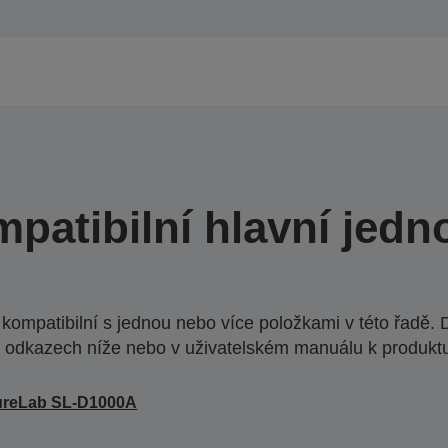
patibilní hlavní jedn
ompatibilní s jednou nebo více položkami v této řadě. 
 odkazech níže nebo v uživatelském manuálu k produkt
ureLab SL-D1000A