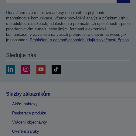
Odesláním své e-mailové adresy souhlasíte s přijímáním
marketingové komunikace, včetně provádění analýz a průzkumů trhu,
o produktech, službách, událostech a promoakcích společnosti Epson
prostřednictvím e-mailu nebo jinými formami elektronické
komunikace, v závislosti na vašich preferencí a chovní na webu, jak
je popsáno v
Prohlášení o ochraně osobních údajů společnosti Epson
Sledujte nás
Služby zákazníkům
Akční nabídky
Registrace produktu
Vrácení objednávky
Ověření záruky