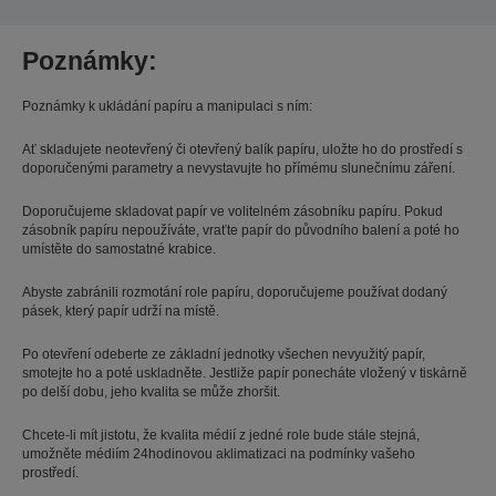
Poznámky:
Poznámky k ukládání papíru a manipulaci s ním:
Ať skladujete neotevřený či otevřený balík papíru, uložte ho do prostředí s
doporučenými parametry a nevystavujte ho přímému slunečnímu záření.
Doporučujeme skladovat papír ve volitelném zásobníku papíru. Pokud
zásobník papíru nepoužíváte, vraťte papír do původního balení a poté ho
umístěte do samostatné krabice.
Abyste zabránili rozmotání role papíru, doporučujeme používat dodaný
pásek, který papír udrží na místě.
Po otevření odeberte ze základní jednotky všechen nevyužitý papír,
smotejte ho a poté uskladněte. Jestliže papír ponecháte vložený v tiskárně
po delší dobu, jeho kvalita se může zhoršit.
Chcete-li mít jistotu, že kvalita médií z jedné role bude stále stejná,
umožněte médiím 24hodinovou aklimatizaci na podmínky vašeho
prostředí.