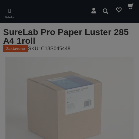
Skip
to
Hledat
main
Nabídka
content
SureLab Pro Paper Luster 285
A4 1roll
SKU: C13S045448
Zastaveno