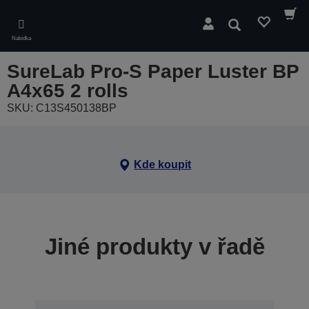
Skip
to
Hledat
main
Nabídka
content
SureLab Pro-S Paper Luster BP
A4x65 2 rolls
SKU: C13S450138BP
Kde koupit
Jiné produkty v řadě