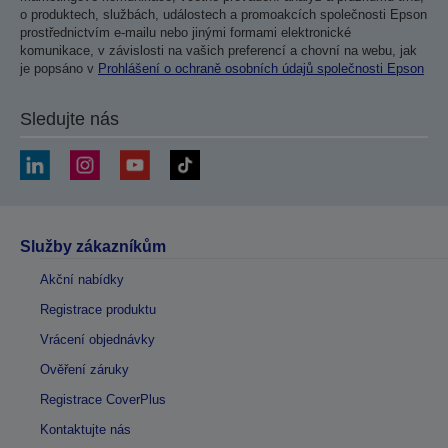
o produktech, službách, událostech a promoakcích společnosti Epson
prostřednictvím e-mailu nebo jinými formami elektronické
komunikace, v závislosti na vašich preferencí a chovní na webu, jak
je popsáno v
Prohlášení o ochraně osobních údajů společnosti Epson
Sledujte nás
Služby zákazníkům
Akční nabídky
Registrace produktu
Vrácení objednávky
Ověření záruky
Registrace CoverPlus
Kontaktujte nás