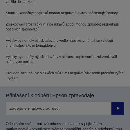
vložíte do zařízení.
Stabilitu konečných výtisků mohou negativně ovlivnit následující faktory:
Změkčovací prostředky v látce rukávů apod. mohou způsobit zežloutnutí
optických zjasňovačů
Výtisky by neměly být skladovány vedle nábytku, z něhož se vylučují
chemikálie, jako je formaldehyd
Výtisky by neměly být skladovány v blízkosti kopírovacích zařízení kvůli
ozónovým emisím
Proudění vzduchu ve složkách může mít negativní vliv; tento problém vyřeší
krycí list.
Přihlášení k odběru Epson zpravodaje
Odesla
Odesláním své e-mailové adresy souhlasíte s přijímáním
marketingové komunikace, včetně provádění analýz a průzkumů trhu,