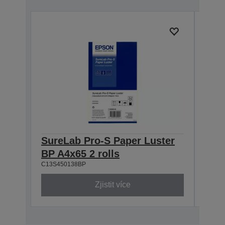
SureLab Pro-S Paper Luster
Sur
BP A4x65 2 rolls
BP 8
C13S450138BP
C13S4
Zjistit více