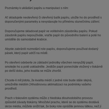
Poznámky k ukládání papíru a manipulaci s ním:
Ať skladujete neotevřený či otevřený balík papíru, uložte ho do prostředí s
doporučenými parametry a nevystavujte ho přímému slunečnímu záření.
Doporučujeme skladovat papír ve volitelném zásobníku papíru. Pokud
zásobník papíru nepoužíváte, vraťte papír do původního balení a poté ho
umístěte do samostatné krabice.
Abyste zabránili rozmotání role papíru, doporučujeme používat dodaný
pásek, který papír udrží na místě.
Po otevření odeberte ze základní jednotky všechen nevyužitý papír,
smotejte ho a poté uskladněte. Jestliže papír ponecháte vložený v tiskárně
po delší dobu, jeho kvalita se může zhoršit.
Chcete-li mít jistotu, že kvalita médií z jedné role bude stále stejná,
umožněte médiím 24hodinovou aklimatizaci na podmínky vašeho
prostředí.
Prach v tiskovém systému může z hlediska dlouhodobého provozu
způsobit závady tiskárny. Množství prachu, které se do systému dostává
skrze média, můžete snížit tak, že boky role oprášíte jemnou látkou, než jí