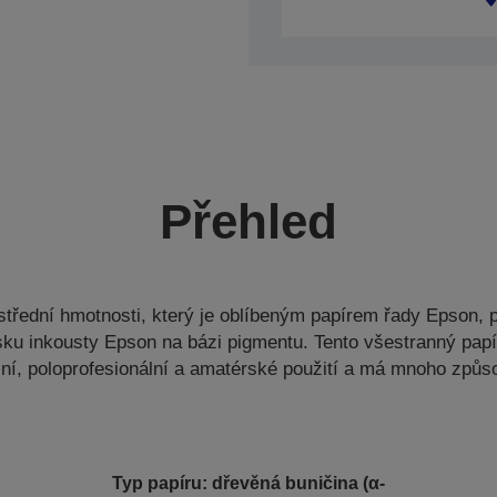
Přehled
střední hmotnosti, který je oblíbeným papírem řady Epson, p
isku inkousty Epson na bázi pigmentu. Tento všestranný papí
lní, poloprofesionální a amatérské použití a má mnoho způso
Typ papíru: dřevěná buničina (α-