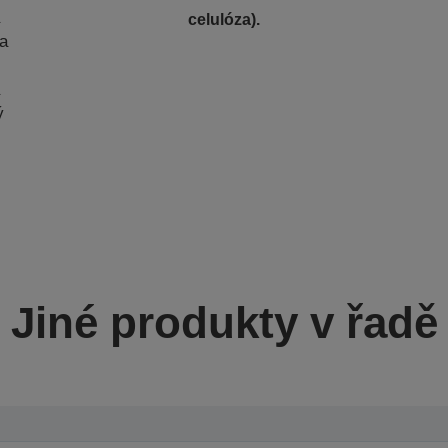
a
celulóza).
na
ý
Jiné produkty v řadě