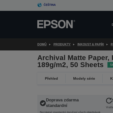
Skip
ČEŠTINA
to
main
content
DOMŮ
PRODUKTY
INKOUST & PAPÍR
P
Archival Matte Paper, 
189g/m2, 50 Sheets
S
Přehled
Modely série
K
Doprava zdarma
standardní
Vraťt
Bezplatné standardní doručení všech objednávek