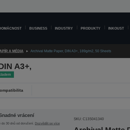
DOMÁCNOST
BUSINESS
INDUSTRY
PRODUKTY
INKOUST
APÍR A MÉDIA
Archival Matte Paper, DIN A3+, 189g/m2, 50 Sheets
DIN A3+,
kladem
ompatibilita
Snadné vrácení
SKU: C13S041340
e do 30 dnů od doručení.
Dozvědět se více