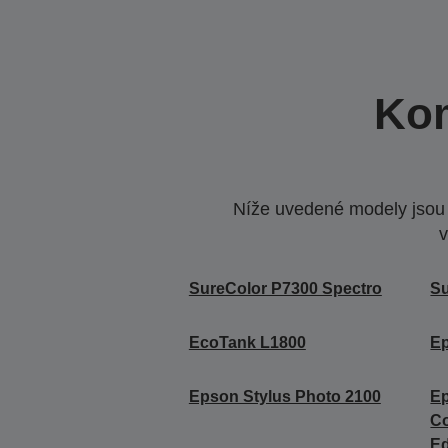
Kom
Níže uvedené modely jsou k
v
SureColor P7300 Spectro
Su
EcoTank L1800
Ep
Epson Stylus Photo 2100
Ep
C
Ed