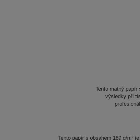
Tento matný papír 
výsledky při t
profesioná
Tento papír s obsahem 189 g/m² je