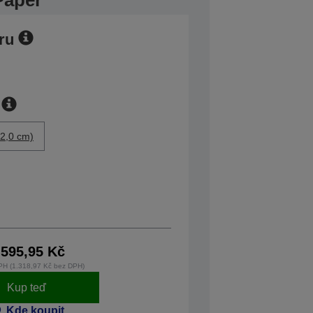
Paper
ru
2,0 cm)
.595,95 Kč
PH (1.318,97 Kč bez DPH)
Kup teď
Kde koupit