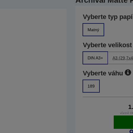
Archival Matte 
Vyberte typ papí
Matný
Vyberte velikost
DIN A3+
A3 (29,7x4
Vyberte váhu
189
1
včetně D