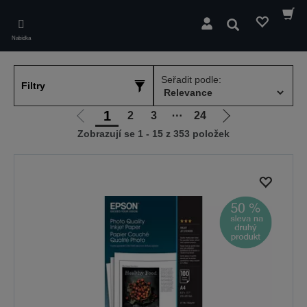
Skip
to
Hledat
main
Nabídka
content
Seřadit podle:
Filtry
1
2
3
⋯
24
Jít
Jít
Zobrazují se 1 - 15 z 353 položek
na
na
předchozí
další
stranu
stranu