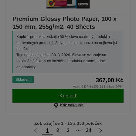
Premium Glossy Photo Paper, 100 x
150 mm, 255g/m2, 40 Sheets
Kupte 1 produkt a získejte 50 % slevu na druhý produkt u
oprávněných produktů. Sleva se uplatní pouze na nejlevnější
položku.
Tato nabídka platí do 30. 8. 2026. Sleva se vztahuje na
maximálně 3 kusy od každého produktu v rámci jedné
objednávky.
367,00 Kč
Skladem
včetně DPH (303,31 Kč bez DPH)
Kup teď
Kde nakoupit
Zobrazují se 1 - 15 z 353 položek
1
2
3
⋯
24
Jít
Jít