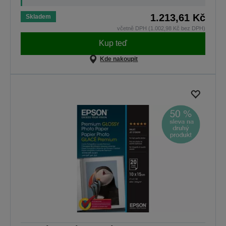
1.213,61 Kč
Skladem
včetně DPH (1.002,98 Kč bez DPH)
Kup teď
Kde nakoupit