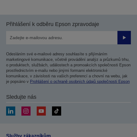
na
na
předchozí
další
stranu
stranu
Přihlášení k odběru Epson zpravodaje
Odesla
Odesláním své e-mailové adresy souhlasíte s přijímáním
marketingové komunikace, včetně provádění analýz a průzkumů trhu,
o produktech, službách, událostech a promoakcích společnosti Epson
prostřednictvím e-mailu nebo jinými formami elektronické
komunikace, v závislosti na vašich preferencí a chovní na webu, jak
je popsáno v
Prohlášení o ochraně osobních údajů společnosti Epson
Sledujte nás
Služby zákazníkům