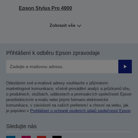
Epson Stylus Pro 4900
Zobrazit vše
Přihlášení k odběru Epson zpravodaje
Odesla
Odesláním své e-mailové adresy souhlasíte s přijímáním
marketingové komunikace, včetně provádění analýz a průzkumů trhu,
o produktech, službách, událostech a promoakcích společnosti Epson
prostřednictvím e-mailu nebo jinými formami elektronické
komunikace, v závislosti na vašich preferencí a chovní na webu, jak
je popsáno v
Prohlášení o ochraně osobních údajů společnosti Epson
Sledujte nás