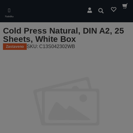
Skip
to
Hledat
main
Nabídka
content
Cold Press Natural, DIN A2, 25
Sheets, White Box
SKU: C13S042302WB
Zastaveno