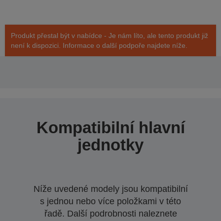
Produkt přestal být v nabídce - Je nám líto, ale tento produkt již
není k dispozici. Informace o další podpoře najdete níže.
Kompatibilní hlavní
jednotky
Níže uvedené modely jsou kompatibilní
s jednou nebo více položkami v této
řadě. Další podrobnosti naleznete