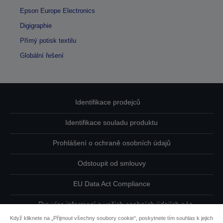
Epson Europe Electronics
Digigraphie
Přímý potisk textilu
Globální řešení
Identifikace prodejců
Identifikace souladu produktu
Prohlášení o ochraně osobních údajů
Odstoupit od smlouvy
EU Data Act Compliance
Pro více informací o vašich osobních údajích nás
kontaktujte
Když kliknete na „Přijmout všechny soubory cookie“, poskytnete tím souhlas k jejich