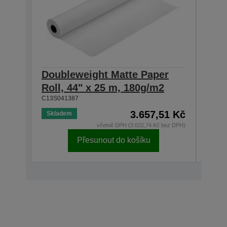
Doubleweight Matte Paper
Dou
Roll, 44" x 25 m, 180g/m2
Roll
C13S041387
C13S0
3.657,51 Kč
Skladem
Skla
včetně DPH (3.022,74 Kč bez DPH)
Přesunout do košíku