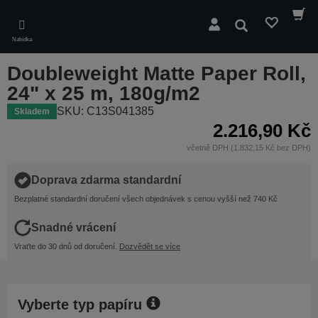
Skip
to
Hledat
main
Nabídka
content
Doubleweight Matte Paper Roll,
24" x 25 m, 180g/m2
SKU: C13S041385
Skladem
2.216,90 Kč
včetně DPH (1.832,15 Kč bez DPH)
Doprava zdarma standardní
Bezplatné standardní doručení všech objednávek s cenou vyšší než 740 Kč
Snadné vrácení
Vraťte do 30 dnů od doručení.
Dozvědět se více
Vyberte typ papíru