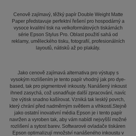
Cenově zajímavý, těžký papír Double Weight Matte
Paper představuje perfektní řešení pro hospodárný a
vysoce kvalitní tisk na velkoformátových tiskárnách
série Epson Stylus Pro. Oblast použití sahá od
reklamy, uměleckého tisku, fotografií, profesionálních
layoutů, nátisků až po plakáty.
Jako cenově zajímavá alternativa pro výstupy s
vysokým rozlišením je tento papír vhodný jak pro dye-
based, tak pro pigmentové inkousty. Nanášený inkoust
ihned zasychá, což usnadňuje další zpracování, navíc
lze výtisk snadno kašírovat. Vzniká tak lesklý povrch,
který chrání před nadměrným světlem a vlhkostí.Stejně
jako ostatní inovativní média Epson je i tento papír
navržen a vyroben tak, aby vám nabídl nejvyšší možné
rozlišení a sytost barev. Softwarové ovladače tiskáren
Epson optimalizují množství nanášeného inkoustu v