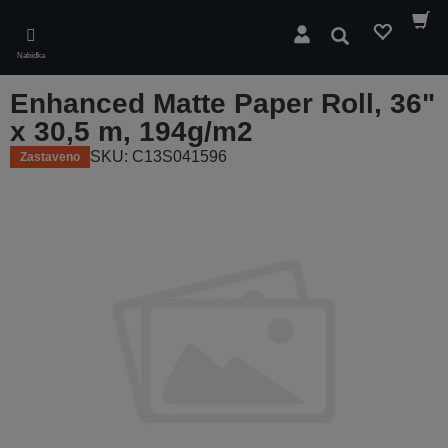
Skip
to
Hledat
main
Nabídka
content
Enhanced Matte Paper Roll, 36"
x 30,5 m, 194g/m2
SKU: C13S041596
Zastaveno