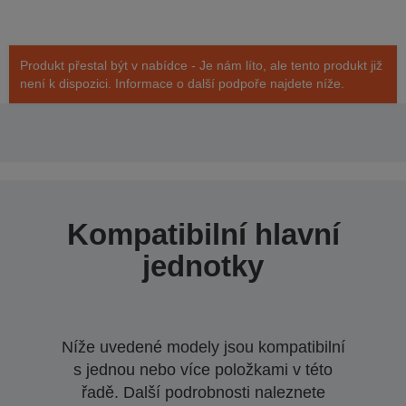
Produkt přestal být v nabídce - Je nám líto, ale tento produkt již
není k dispozici. Informace o další podpoře najdete níže.
Kompatibilní hlavní
jednotky
Níže uvedené modely jsou kompatibilní
s jednou nebo více položkami v této
řadě. Další podrobnosti naleznete