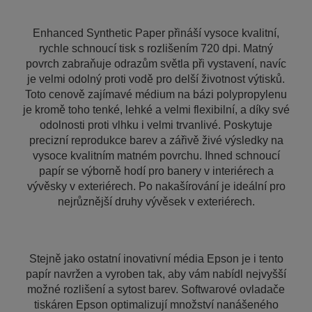
Enhanced Synthetic Paper přináší vysoce kvalitní,
rychle schnoucí tisk s rozlišením 720 dpi. Matný
povrch zabraňuje odrazům světla při vystavení, navíc
je velmi odolný proti vodě pro delší životnost výtisků.
Toto cenově zajímavé médium na bázi polypropylenu
je kromě toho tenké, lehké a velmi flexibilní, a díky své
odolnosti proti vlhku i velmi trvanlivé. Poskytuje
precizní reprodukce barev a zářivě živé výsledky na
vysoce kvalitním matném povrchu. Ihned schnoucí
papír se výborně hodí pro banery v interiérech a
vývěsky v exteriérech. Po nakašírování je ideální pro
nejrůznější druhy vývěsek v exteriérech.
Stejně jako ostatní inovativní média Epson je i tento
papír navržen a vyroben tak, aby vám nabídl nejvyšší
možné rozlišení a sytost barev. Softwarové ovladače
tiskáren Epson optimalizují množství nanášeného