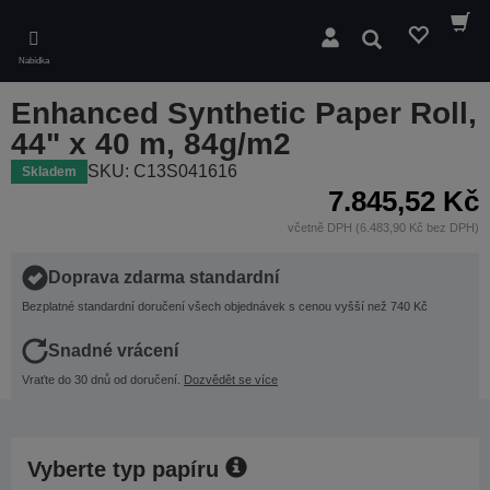
Skip
to
Hledat
main
Nabídka
content
Enhanced Synthetic Paper Roll,
44" x 40 m, 84g/m2
SKU: C13S041616
Skladem
7.845,52 Kč
včetně DPH (6.483,90 Kč bez DPH)
Doprava zdarma standardní
Bezplatné standardní doručení všech objednávek s cenou vyšší než 740 Kč
Snadné vrácení
Vraťte do 30 dnů od doručení.
Dozvědět se více
Vyberte typ papíru