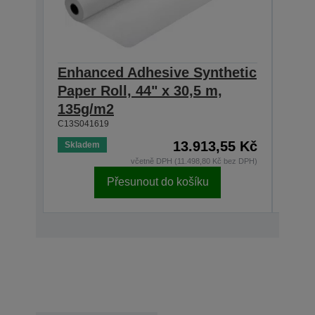
Enhanced Adhesive Synthetic
Enh
Paper Roll, 44" x 30,5 m,
Roll
C13S0
135g/m2
C13S041619
13.913,55 Kč
Skladem
Skla
včetně DPH (11.498,80 Kč bez DPH)
Přesunout do košíku