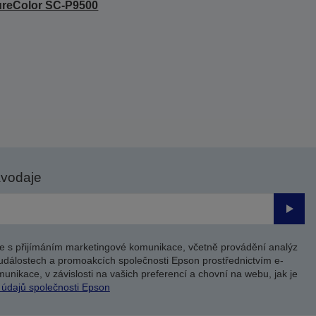
reColor SC-P9500
avodaje
Odesl
e s přijímáním marketingové komunikace, včetně provádění analýz
událostech a promoakcích společnosti Epson prostřednictvím e-
unikace, v závislosti na vašich preferencí a chovní na webu, jak je
 údajů společnosti Epson