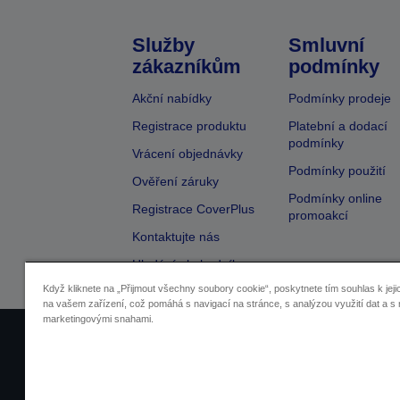
Služby
Smluvní
zákazníkům
podmínky
Akční nabídky
Podmínky prodeje
Registrace produktu
Platební a dodací
podmínky
Vrácení objednávky
Podmínky použití
Ověření záruky
Podmínky online
Registrace CoverPlus
promoakcí
Kontaktujte nás
Hledání obchodníka
Když kliknete na „Přijmout všechny soubory cookie“, poskytnete tím souhlas k jeji
na vašem zařízení, což pomáhá s navigací na stránce, s analýzou využití dat a s 
marketingovými snahami.
Identifikace prodejců
Identifikace sou
Pro více informací o vašich osobních ú