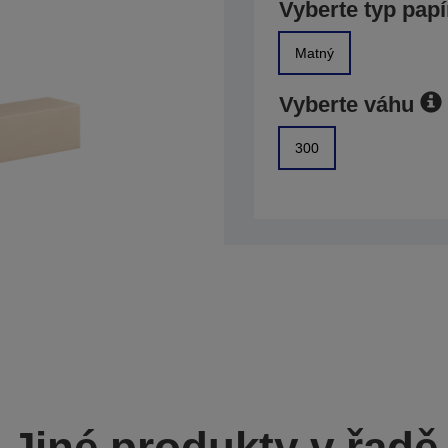
Vyberte typ papí
Matný
Vyberte váhu
300
Jiné produkty v řadě