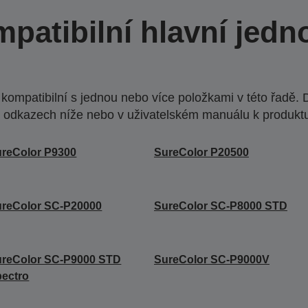
patibilní hlavní jedn
ompatibilní s jednou nebo více položkami v této řadě. 
 odkazech níže nebo v uživatelském manuálu k produkt
reColor P9300
SureColor P20500
reColor SC-P20000
SureColor SC-P8000 STD
ureColor SC-P9000 STD
SureColor SC-P9000V
ectro