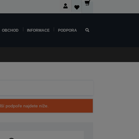
OBCHOD
INFORMACE
PODPORA
alší podpoře najdete níže.