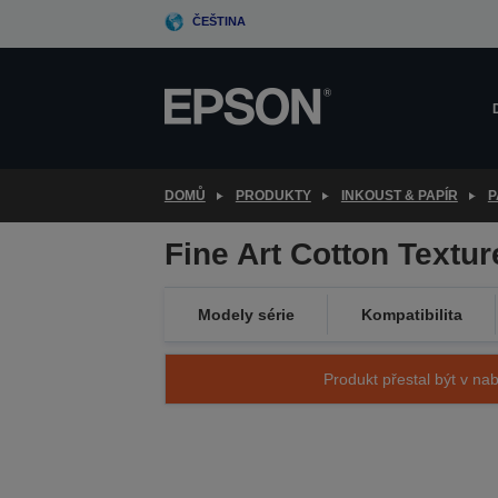
Skip
ČEŠTINA
to
main
content
DOMŮ
PRODUKTY
INKOUST & PAPÍR
P
Fine Art Cotton Textur
Modely série
Kompatibilita
Produkt přestal být v nab