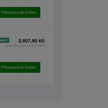
Přesunout do košíku
3.607,90 Kč
ladem
včetně DPH (2.981,74 Kč bez DPH)
Přesunout do košíku