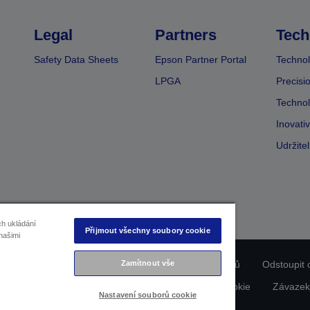
Legal
Partners
Tech
Safety Data Sheets
Epson Partner Portal
Technol
LPGA
Precisi
Technol
Inovati
Udržite
ch ukládání
Přijmout všechny soubory cookie
našimi
ladu produktu
Prohlášení o ochraně osobních údajů
Odstoupit 
Zamítnout vše
dajích nás kontaktujte
Informace o souborech cookie
Závazek
Nastavení souborů cookie