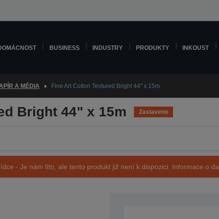
DOMÁCNOST
BUSINESS
INDUSTRY
PRODUKTY
INKOUST
APÍR A MÉDIA
Fine Art Cotton Textured Bright 44" x 15m
ed Bright 44" x 15m
Zastaveno
ídce - Je nám líto, ale tento produkt již není k dispozici. Informace o d
SKU: C13S450286