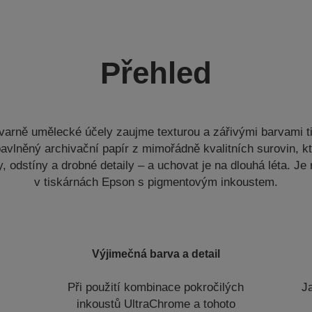
Přehled
tvarně umělecké účely zaujme texturou a zářivými barvami t
bavlněný archivační papír z mimořádně kvalitních surovin, k
, odstíny a drobné detaily – a uchovat je na dlouhá léta. Je 
v tiskárnách Epson s pigmentovým inkoustem.
Výjimečná barva a detail
Při použití kombinace pokročilých
Ja
inkoustů UltraChrome a tohoto