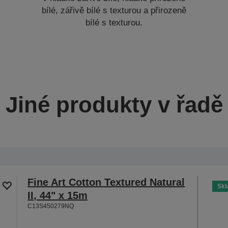
bílé, zářivě bílé s texturou a přirozeně
bílé s texturou.
Jiné produkty v řadě
Fine Art Cotton Textured Natural
Sk
II, 44" x 15m
C13S450279NQ