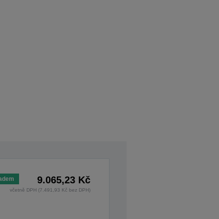
9.065,23 Kč
ladem
včetně DPH (7.491,93 Kč bez DPH)