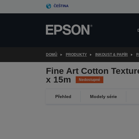
Skip
ČEŠTINA
to
main
content
DOMŮ
PRODUKTY
INKOUST & PAPÍR
P
Fine Art Cotton Texture
x 15m
Nedostupné
Přehled
Modely série