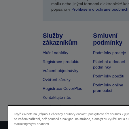
mailu nebo jinými formami elektronické kom
popsáno v
Prohlášení o ochraně osobních
Služby
Smluvní
zákazníkům
podmínky
Akční nabídky
Podmínky prodeje
Registrace produktu
Platební a dodací
podmínky
Vrácení objednávky
Podmínky použití
Ověření záruky
Podmínky online
Registrace CoverPlus
promoakcí
Kontaktujte nás
Hledání obchodníka
Když kliknete na „Přijmout všechny soubory cookie“, poskytnete tím souhlas k jeji
na vašem zařízení, což pomáhá s navigací na stránce, s analýzou využití dat a s 
marketingovými snahami.