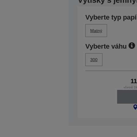
Výtisky s jemný
Vyberte typ papí
Matný
Vyberte váhu
300
11
včetně D