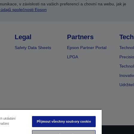
unikace, v závislosti na vašich preferencí a chovní na webu, jak je
 údajů společnosti Epson
Legal
Partners
Tech
Safety Data Sheets
Epson Partner Portal
Technol
LPGA
Precisi
Technol
Inovati
Udržite
ch ukládání
Přijmout všechny soubory cookie
našimi