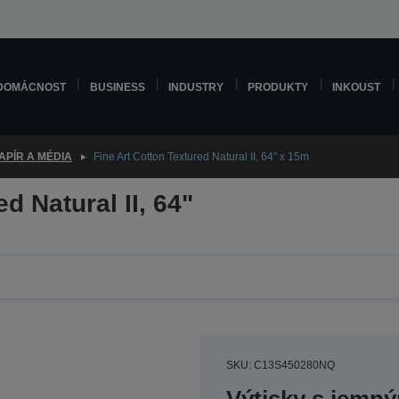
DOMÁCNOST
BUSINESS
INDUSTRY
PRODUKTY
INKOUST
APÍR A MÉDIA
Fine Art Cotton Textured Natural II, 64" x 15m
d Natural II, 64"
SKU: C13S450280NQ