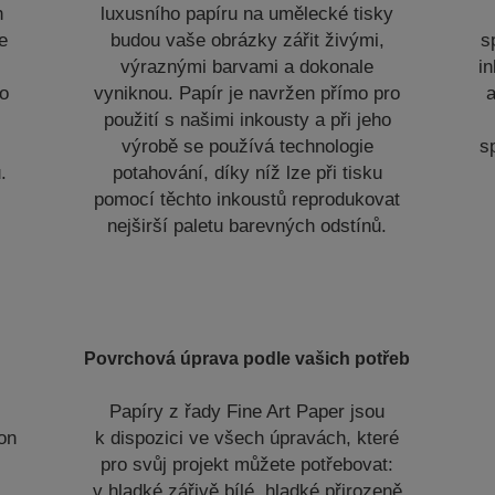
h
luxusního papíru na umělecké tisky
e
budou vaše obrázky zářit živými,
s
výraznými barvami a dokonale
in
to
vyniknou. Papír je navržen přímo pro
a
použití s našimi inkousty a při jeho
o
výrobě se používá technologie
s
.
potahování, díky níž lze při tisku
pomocí těchto inkoustů reprodukovat
nejširší paletu barevných odstínů.
Povrchová úprava podle vašich potřeb
Papíry z řady Fine Art Paper jsou
on
k dispozici ve všech úpravách, které
pro svůj projekt můžete potřebovat:
v hladké zářivě bílé, hladké přirozeně