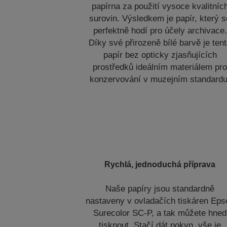
papírna za použití vysoce kvalitníc
surovin. Výsledkem je papír, který s
perfektně hodí pro účely archivace.
Díky své přirozeně bílé barvě je ten
papír bez opticky zjasňujících
prostředků ideálním materiálem pr
konzervování v muzejním standardu
Rychlá, jednoduchá příprava
Naše papíry jsou standardně
nastaveny v ovladačích tiskáren Eps
Surecolor SC-P, a tak můžete hned
tisknout. Stačí dát pokyn, vše je