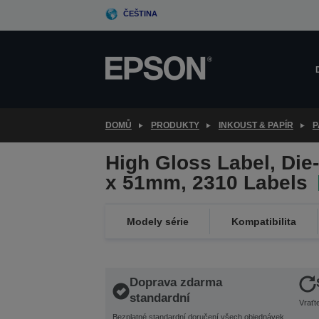
Skip
ČEŠTINA
to
main
content
DOMŮ
PRODUKTY
INKOUST & PAPÍR
P
High Gloss Label, Die
x 51mm, 2310 Labels
Modely série
Kompatibilita
Doprava zdarma
standardní
Vraťt
Bezplatné standardní doručení všech objednávek