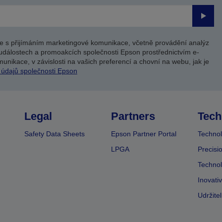
Odesl
e s přijímáním marketingové komunikace, včetně provádění analýz
událostech a promoakcích společnosti Epson prostřednictvím e-
unikace, v závislosti na vašich preferencí a chovní na webu, jak je
 údajů společnosti Epson
Legal
Partners
Tech
Safety Data Sheets
Epson Partner Portal
Technol
LPGA
Precisi
Technol
Inovati
Udržite