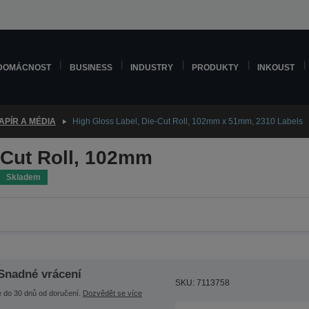
DOMÁCNOST
BUSINESS
INDUSTRY
PRODUKTY
INKOUST
APÍR A MÉDIA
High Gloss Label, Die-Cut Roll, 102mm x 51mm, 2310 Labels
-Cut Roll, 102mm
Skladem
Snadné vrácení
SKU: 7113758
e do 30 dnů od doručení.
Dozvědět se více