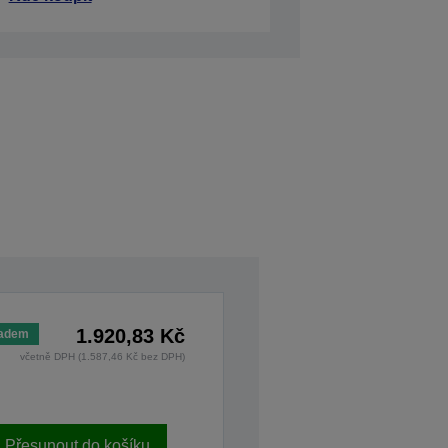
1.920,83 Kč
ladem
včetně DPH (1.587,46 Kč bez DPH)
Přesunout do košíku