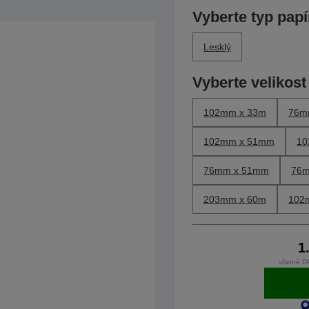
Vyberte typ papí
Lesklý
Vyberte velikost
102mm x 33m
76m
102mm x 51mm
10
76mm x 51mm
76m
203mm x 60m
102
1
včetně D