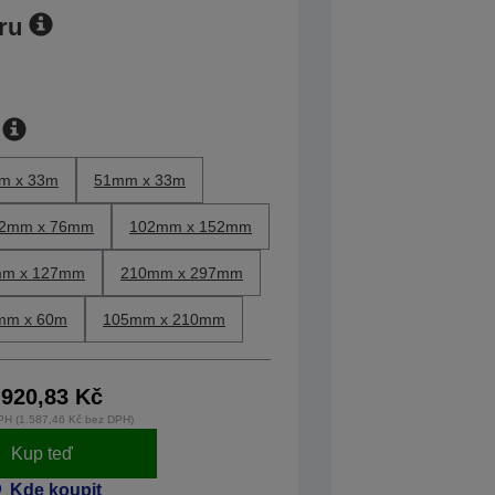
ru
m x 33m
51mm x 33m
2mm x 76mm
102mm x 152mm
m x 127mm
210mm x 297mm
mm x 60m
105mm x 210mm
.920,83 Kč
PH (1.587,46 Kč bez DPH)
Kup teď
Kde koupit