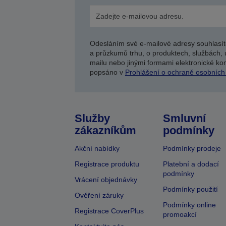
Odesláním své e-mailové adresy souhlasít
a průzkumů trhu, o produktech, službách, 
mailu nebo jinými formami elektronické kom
popsáno v
Prohlášení o ochraně osobních
Služby
Smluvní
zákazníkům
podmínky
Akční nabídky
Podmínky prodeje
Registrace produktu
Platební a dodací
podmínky
Vrácení objednávky
Podmínky použití
Ověření záruky
Podmínky online
Registrace CoverPlus
promoakcí