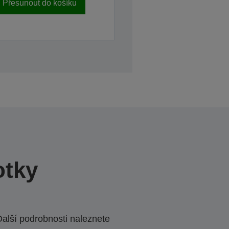
Přesunout do košíku
otky
Další podrobnosti naleznete