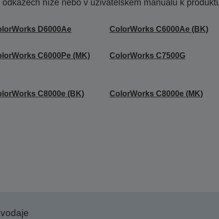
 odkazech níže nebo v uživatelském manuálu k produkt
olorWorks D6000Ae
ColorWorks C6000Ae (BK)
lorWorks C6000Pe (MK)
ColorWorks C7500G
lorWorks C8000e (BK)
ColorWorks C8000e (MK)
avodaje