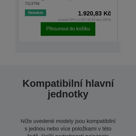
7113758
71137
1.920,83 Kč
Skladem
Skla
včetně DPH (1.587,46 Kč bez DPH)
Přesunout do košíku
Kompatibilní hlavní
jednotky
Níže uvedené modely jsou kompatibilní
s jednou nebo více položkami v této