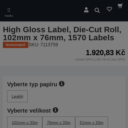
Skip
to
Hledat
main
Nabídka
content
High Gloss Label, Die-Cut Roll,
102mm x 76mm, 1570 Labels
SKU: 7113759
Nedostupné
1.920,83 Kč
včetně DPH (1.587,46 Kč bez DPH)
Vyberte typ papíru
Lesklý
Vyberte velikost
102mm x 33m
76mm x 33m
51mm x 33m