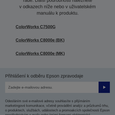
řadě. Další podrobnosti naleznete
v odkazech níže nebo v uživatelském
manuálu k produktu.
ColorWorks C7500G
ColorWorks C8000e (BK)
ColorWorks C8000e (MK)
Přihlášení k odběru Epson zpravodaje
Odesla
Odesláním své e-mailové adresy souhlasíte s přijímáním
marketingové komunikace, včetně provádění analýz a průzkumů trhu,
o produktech, službách, událostech a promoakcích společnosti Epson
prostřednictvím e-mailu nebo jinými formami elektronické