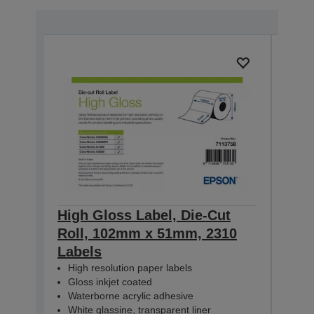
High Gloss Label, Die-Cut
High
Roll, 102mm x 51mm, 2310
Rol
Labels
Lab
High resolution paper labels
Hig
Gloss inkjet coated
Glo
Waterborne acrylic adhesive
Wat
White glassine, transparent liner
Whit