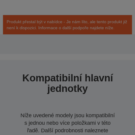
Produkt přestal být v nabídce - Je nám líto, ale tento produkt již
není k dispozici. Informace o další podpoře najdete níže.
Kompatibilní hlavní
jednotky
Níže uvedené modely jsou kompatibilní
s jednou nebo více položkami v této
řadě. Další podrobnosti naleznete