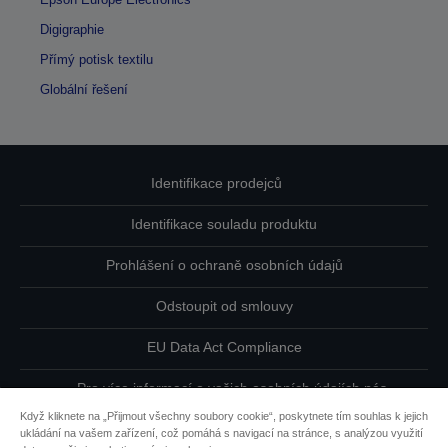
Digigraphie
Přímý potisk textilu
Globální řešení
Identifikace prodejců
Identifikace souladu produktu
Prohlášení o ochraně osobních údajů
Odstoupit od smlouvy
EU Data Act Compliance
Pro více informací o vašich osobních údajích nás
kontaktujte
Když kliknete na „Přijmout všechny soubory cookie“, poskytnete tím souhlas k jejich
ukládání na vašem zařízení, což pomáhá s navigací na stránce, s analýzou využití