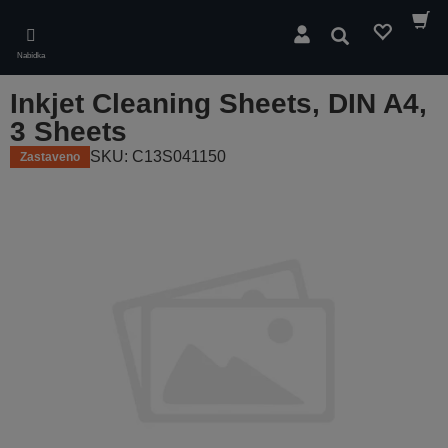
Skip
to
Hledat
main
Nabídka
content
Inkjet Cleaning Sheets, DIN A4,
3 Sheets
SKU: C13S041150
Zastaveno