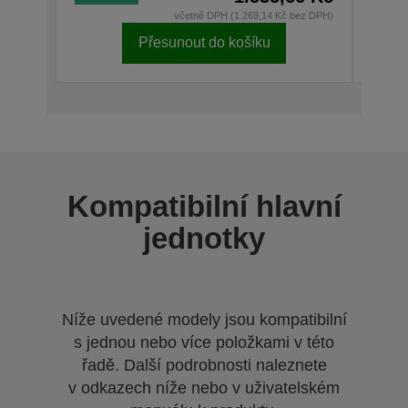
včetně DPH (1.269,14 Kč bez DPH)
Přesunout do košíku
Kompatibilní hlavní
jednotky
Níže uvedené modely jsou kompatibilní
s jednou nebo více položkami v této
řadě. Další podrobnosti naleznete
v odkazech níže nebo v uživatelském