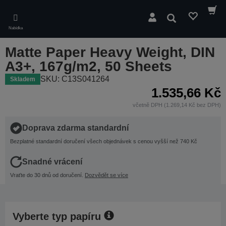
Skip
to
Hledat
main
Nabídka
content
Matte Paper Heavy Weight, DIN
A3+, 167g/m2, 50 Sheets
SKU: C13S041264
Skladem
1.535,66 Kč
včetně DPH (1.269,14 Kč bez DPH)
Doprava zdarma standardní
Bezplatné standardní doručení všech objednávek s cenou vyšší než 740 Kč
Snadné vrácení
Vraťte do 30 dnů od doručení.
Dozvědět se více
Vyberte typ papíru