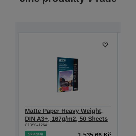
Matte Paper Heavy Weight,
Mat
DIN A3+, 167g/m2, 50 Sheets
DIN
C13S041264
C13S0
1.535,66 Kč
Skladem
Skla