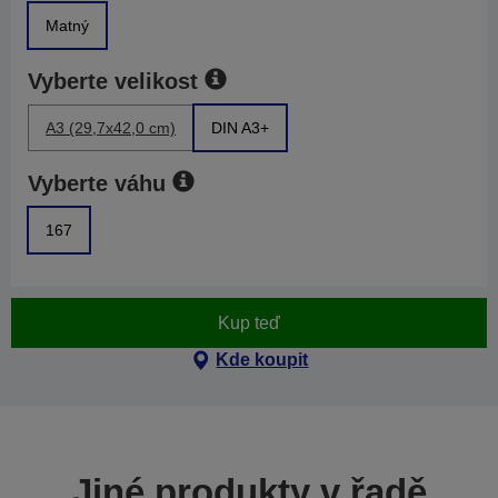
Matný
Vyberte velikost
A3 (29,7x42,0 cm)
DIN A3+
Vyberte váhu
167
Kup teď
Kde koupit
Jiné produkty v řadě