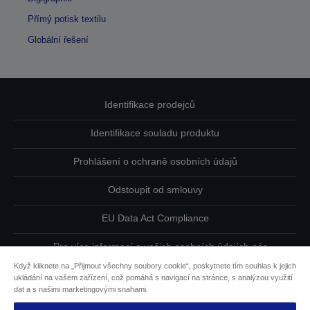
Přímý potisk textilu
Globální řešení
Identifikace prodejců
Identifikace souladu produktu
Prohlášení o ochraně osobních údajů
Odstoupit od smlouvy
EU Data Act Compliance
Pro více informací o vašich osobních údajích nás
kontaktujte
Když kliknete na „Přijmout všechny soubory cookie“, poskytnete tím souhlas k jejich
ukládání na vašem zařízení, což pomáhá s navigací na stránce, s analýzou využití
Informace o souborech cookie
dat a s našimi marketingovými snahami.