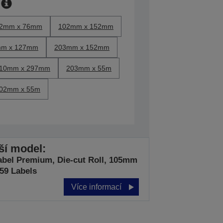
2mm x 76mm
102mm x 152mm
m x 127mm
203mm x 152mm
10mm x 297mm
203mm x 55m
02mm x 55m
jší model:
abel Premium, Die-cut Roll, 105mm
59 Labels
Více informací