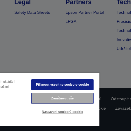
Legal
Partners
Tech
Safety Data Sheets
Epson Partner Portal
Technol
LPGA
Precisi
Technol
Inovati
Udržite
ch ukládání
Přijmout všechny soubory cookie
našimi
ladu produktu
Prohlášení o ochraně osobních údajů
Zamítnout vše
Odstoupit 
dajích nás kontaktujte
Informace o souborech cookie
Závazek
Nastavení souborů cookie
Copyright © 2026 Seiko Epson