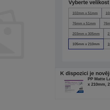
Vyberte velikost
102mm x 51mm
10
76mm x 51mm
76m
203mm x 305mm
2
105mm x 210mm
1
K dispozici je nově
PP Matte L
x 210mm, 2