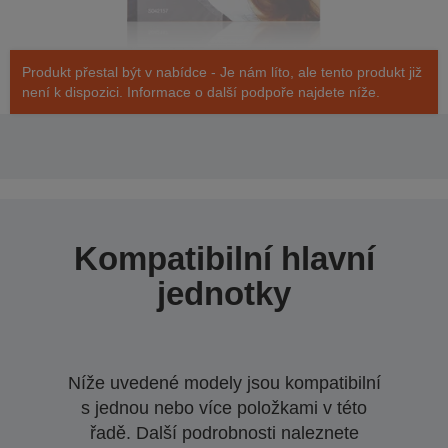
Produkt přestal být v nabídce - Je nám líto, ale tento produkt již
není k dispozici. Informace o další podpoře najdete níže.
Kompatibilní hlavní
jednotky
Níže uvedené modely jsou kompatibilní
s jednou nebo více položkami v této
řadě. Další podrobnosti naleznete