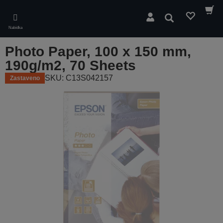
Skip
to
Hledat
main
Nabídka
content
Photo Paper, 100 x 150 mm,
190g/m2, 70 Sheets
SKU: C13S042157
Zastaveno