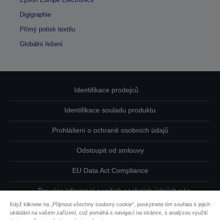
Digigraphie
Přímý potisk textilu
Globální řešení
Identifikace prodejců
Identifikace souladu produktu
Prohlášení o ochraně osobních údajů
Odstoupit od smlouvy
EU Data Act Compliance
Pro více informací o vašich osobních údajích nás
kontaktujte
Když kliknete na „Přijmout všechny soubory cookie“, poskytnete tím souhlas k jejich
ukládání na vašem zařízení, což pomáhá s navigací na stránce, s analýzou využití