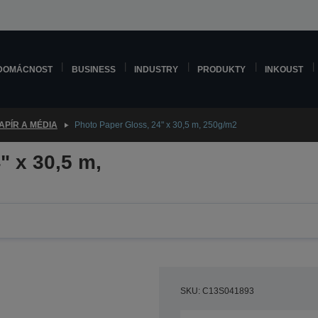
DOMÁCNOST
BUSINESS
INDUSTRY
PRODUKTY
INKOUST
APÍR A MÉDIA
Photo Paper Gloss, 24" x 30,5 m, 250g/m2
" x 30,5 m,
SKU: C13S041893