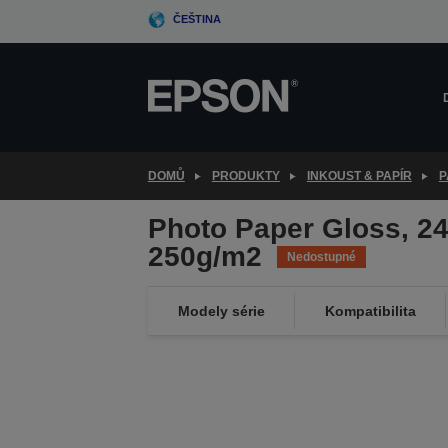
Skip
ČEŠTINA
to
main
content
DOMŮ
PRODUKTY
INKOUST & PAPÍR
P
Photo Paper Gloss, 24
250g/m2
Nedostupné
Modely série
Kompatibilita