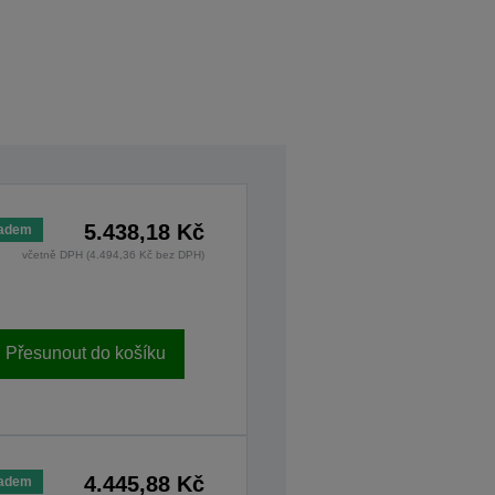
5.438,18 Kč
ladem
včetně DPH (4.494,36 Kč bez DPH)
Přesunout do košíku
4.445,88 Kč
ladem