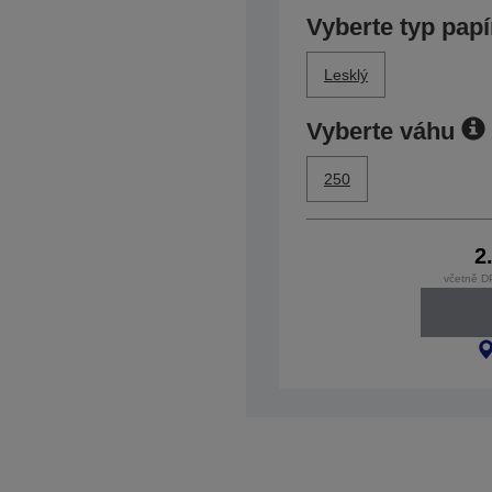
Vyberte typ papí
Lesklý
Vyberte váhu
250
2
včetně D