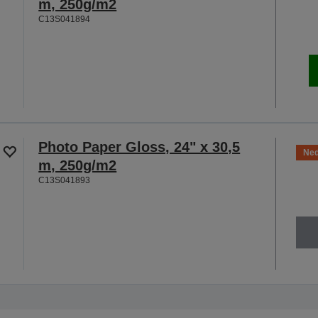
m, 250g/m2
C13S041894
Photo Paper Gloss, 24" x 30,5
Ned
m, 250g/m2
C13S041893