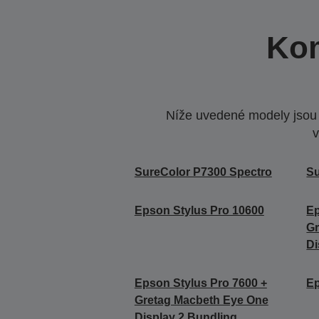
Kom
Níže uvedené modely jsou k
v
SureColor P7300 Spectro
Su
Epson Stylus Pro 10600
Ep
Gr
Di
Epson Stylus Pro 7600 +
Ep
Gretag Macbeth Eye One
Display 2 Bundling