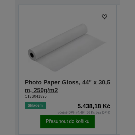
Photo Paper Gloss, 44" x 30,5
Phot
m, 250g/m2
m, 
C13S041895
C13S0
5.438,18 Kč
Skladem
Skla
včetně DPH (4.494,36 Kč bez DPH)
Přesunout do košíku