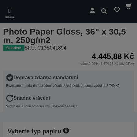
Skip
to
Hledat
main
Nabídka
content
Photo Paper Gloss, 36" x 30,5
m, 250g/m2
SKU: C13S041894
Skladem
4.445,88 Kč
včetně DPH (3.674,28 Kč bez DPH)
Doprava zdarma standardní
Bezplatné standardní doručení všech objednávek s cenou vyšší než 740 Kč
Snadné vrácení
Vraťte do 30 dnů od doručení.
Dozvědět se více
Vyberte typ papíru