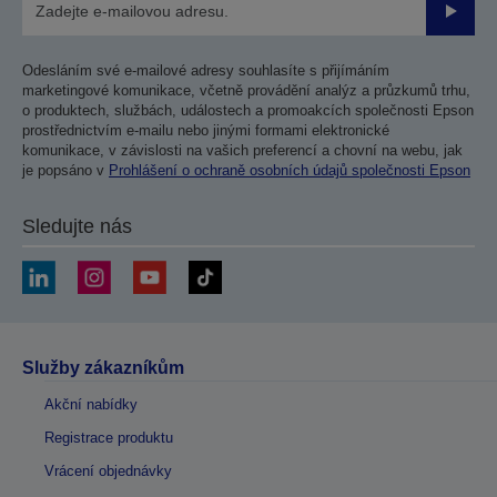
Odesla
Odesláním své e-mailové adresy souhlasíte s přijímáním
marketingové komunikace, včetně provádění analýz a průzkumů trhu,
o produktech, službách, událostech a promoakcích společnosti Epson
prostřednictvím e-mailu nebo jinými formami elektronické
komunikace, v závislosti na vašich preferencí a chovní na webu, jak
je popsáno v
Prohlášení o ochraně osobních údajů společnosti Epson
Sledujte nás
Služby zákazníkům
Akční nabídky
Registrace produktu
Vrácení objednávky