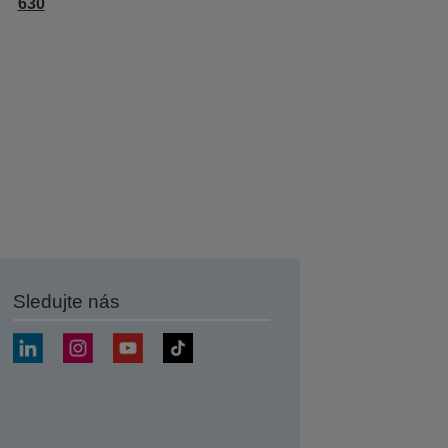
630
Sledujte nás
at