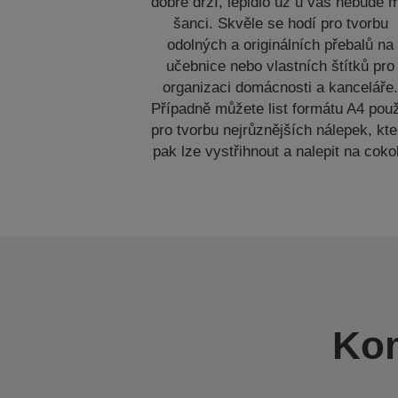
dobře drží, lepidlo už u vás nebude m
šanci. Skvěle se hodí pro tvorbu
odolných a originálních přebalů na
učebnice nebo vlastních štítků pro
organizaci domácnosti a kanceláře
Případně můžete list formátu A4 použ
pro tvorbu nejrůznějších nálepek, kte
pak lze vystřihnout a nalepit na cokol
Kom