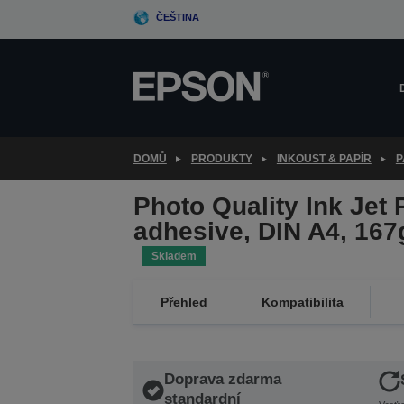
Skip
ČEŠTINA
to
main
content
DOMŮ
PRODUKTY
INKOUST & PAPÍR
P
Photo Quality Ink Jet 
adhesive, DIN A4, 167
Skladem
Přehled
Kompatibilita
Doprava zdarma
standardní