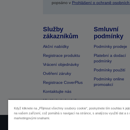
popsáno v
Prohlášení o ochraně osobních
Služby
Smluvní
zákazníkům
podmínky
Akční nabídky
Podmínky prodeje
Registrace produktu
Platební a dodací
podmínky
Vrácení objednávky
Podmínky použití
Ověření záruky
Podmínky online
Registrace CoverPlus
promoakcí
Kontaktujte nás
Hledání obchodníka
Když kliknete na „Přijmout všechny soubory cookie“, poskytnete tím souhlas k jeji
na vašem zařízení, což pomáhá s navigací na stránce, s analýzou využití dat a s 
marketingovými snahami.
Identifikace prodejců
Identifikace sou