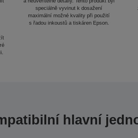
ít
a neuvěřitelné detaily. Tento produkt byl
speciálně vyvinut k dosažení
maximální možné kvality při použití
s řadou inkoustů a tiskáren Epson.
.
ít
ré
i.
patibilní hlavní jedn