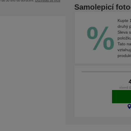
e do 30 dnů od doručení.
Dozvědět se více
Samolepicí foto
Kupte 1
druhý 
Sleva s
položk
Tato na
vztahu
produk
včetně 