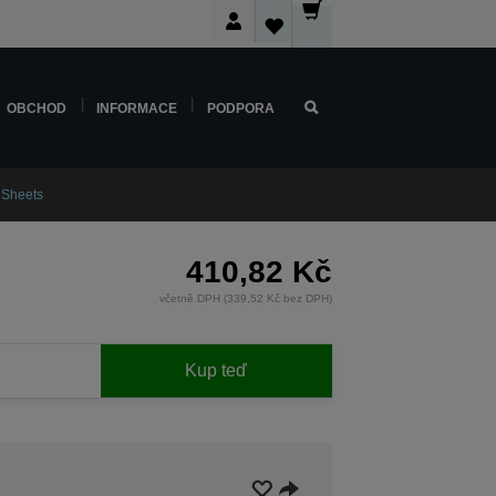
OBCHOD
INFORMACE
PODPORA
0 Sheets
410,82 Kč
včetně DPH (339,52 Kč bez DPH)
Kup teď