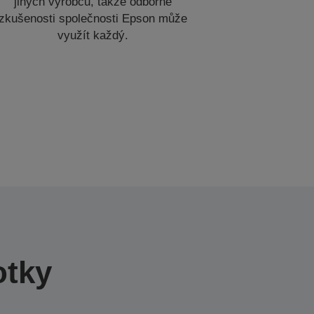
jiných výrobců, takže odborné
zkušenosti společnosti Epson může
využít každý.
otky