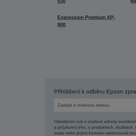
530
6
Expression Premium XP-
900
Přihlášení k odběru Epson zpr
Odesláním své e-mailové adresy souhlasít
a průzkumů trhu, o produktech, službách, 
mailu nebo jinými formami elektronické kom