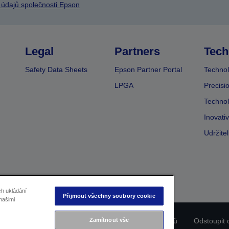
 údajů společnosti Epson
Legal
Partners
Tech
Safety Data Sheets
Epson Partner Portal
Technol
LPGA
Precisi
Technol
Inovati
Udržite
ch ukládání
Přijmout všechny soubory cookie
našimi
ladu produktu
Prohlášení o ochraně osobních údajů
Zamítnout vše
Odstoupit 