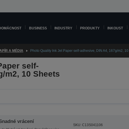
DOMÁCNOST
BUSINESS
INDUSTRY
PRODUKTY
INKOUST
APÍR A MÉDIA
Photo Quality Ink Jet Paper self-adhesive, DIN A4, 167g/m2, 1
Paper self-
g/m2, 10 Sheets
Snadné vrácení
SKU: C13S041106