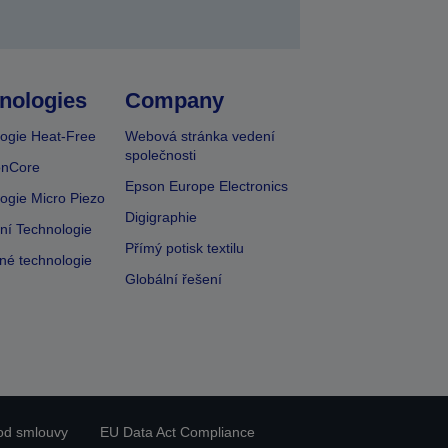
nologies
Company
ogie Heat-Free
Webová stránka vedení
společnosti
onCore
Epson Europe Electronics
ogie Micro Piezo
Digigraphie
vní Technologie
Přímý potisk textilu
lné technologie
Globální řešení
od smlouvy
EU Data Act Compliance