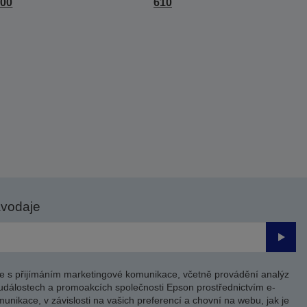
000
610
avodaje
Odesl
e s přijímáním marketingové komunikace, včetně provádění analýz
událostech a promoakcích společnosti Epson prostřednictvím e-
unikace, v závislosti na vašich preferencí a chovní na webu, jak je