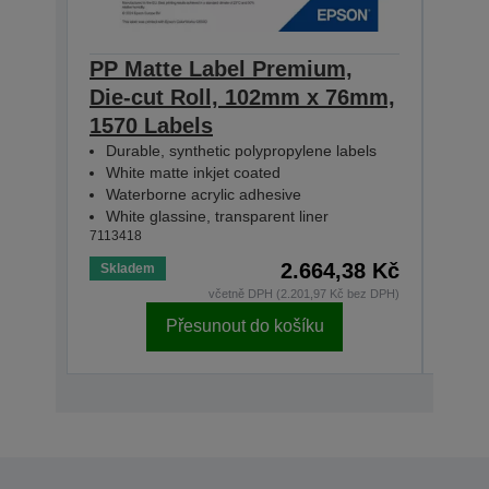
PP Matte Label Premium,
PP 
Die-cut Roll, 102mm x 76mm,
Die
1570 Labels
231
Durable, synthetic polypropylene labels
Dur
White matte inkjet coated
Whi
Waterborne acrylic adhesive
Wat
White glassine, transparent liner
Whit
7113418
71134
2.664,38 Kč
Skladem
Skla
včetně DPH (2.201,97 Kč bez DPH)
Přesunout do košíku