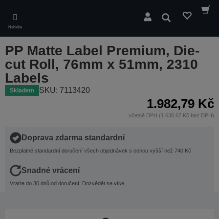
Skip
to
Hledat
main
Nabídka
content
PP Matte Label Premium, Die-
cut Roll, 76mm x 51mm, 2310
Labels
SKU: 7113420
Skladem
1.982,79 Kč
včetně DPH (1.638,67 Kč bez DPH)
Doprava zdarma standardní
Bezplatné standardní doručení všech objednávek s cenou vyšší než 740 Kč
Snadné vrácení
Vraťte do 30 dnů od doručení.
Dozvědět se více