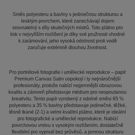
Směs polyesteru a bavlny s jedinečnou strukturou a
lesklým povrchem, které zanechávají dojem
srovnatelný s díly skutečných mistrů. Toto plátno pro
tisk v nejvyšším rozlišení je díky své pružnosti vhodné
k zarámování, jeho vysoká odolnost proti vodě
zaručuje extrémně dlouhou životnost.
Pro portrétové fotografie i umělecké reprodukce – papír
Premium Canvas Satin uspokojí i ty nejnáročnější
profesionály, protože nabízí nejjemnější obrazovou
kvalitu a zároveň představuje médium pro nespoutanou
kreativitu. Tento papír vyrobený z odolné směsi 65 %
polyesteru a 35 % bavlny představuje jedinečné, těžké,
těsně tkané (2-1) a velmi kvalitní plátno, které je ideální
pro fotografické a umělecké reprodukce. Nabízí
povrchovou vrstvu s vysokým rozlišením, dostatečně
flexibilní pro vypnutí bez průvěsů, a jemnou strukturu