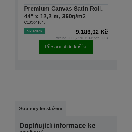
Premium Canvas Satin Roll,
Pre
44" x 12,2 m, 350g/m2
24" 
C13S041848
C13S0
9.186,02 Kč
Skladem
Skla
včetně DPH (7.591,75 Kč bez DPH)
Přesunout do košíku
Soubory ke stažení
Doplňující informace ke