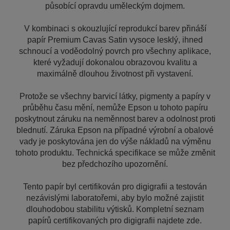
působící opravdu uměleckým dojmem.
V kombinaci s okouzlující reprodukcí barev přináší
papír Premium Cavas Satin vysoce lesklý, ihned
schnoucí a voděodolný povrch pro všechny aplikace,
které vyžadují dokonalou obrazovou kvalitu a
maximálně dlouhou životnost při vystavení.
Protože se všechny barvicí látky, pigmenty a papíry v
průběhu času mění, nemůže Epson u tohoto papíru
poskytnout záruku na neměnnost barev a odolnost proti
blednutí. Záruka Epson na případné výrobní a obalové
vady je poskytována jen do výše nákladů na výměnu
tohoto produktu. Technická specifikace se může změnit
bez předchozího upozornění.
Tento papír byl certifikován pro digigrafii a testován
nezávislými laboratořemi, aby bylo možné zajistit
dlouhodobou stabilitu výtisků. Kompletní seznam
papírů certifikovaných pro digigrafii najdete zde.