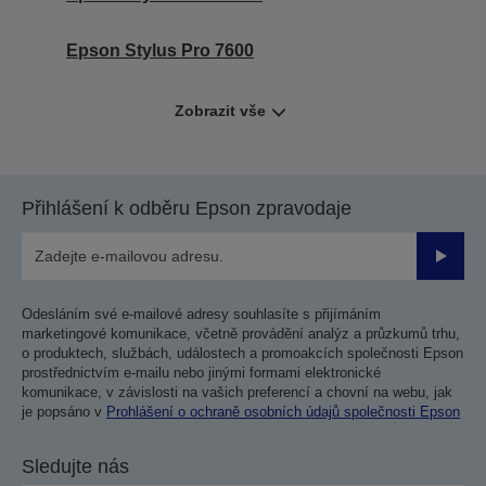
Epson Stylus Pro 7600
Zobrazit vše
Přihlášení k odběru Epson zpravodaje
Odesla
Odesláním své e-mailové adresy souhlasíte s přijímáním
marketingové komunikace, včetně provádění analýz a průzkumů trhu,
o produktech, službách, událostech a promoakcích společnosti Epson
prostřednictvím e-mailu nebo jinými formami elektronické
komunikace, v závislosti na vašich preferencí a chovní na webu, jak
je popsáno v
Prohlášení o ochraně osobních údajů společnosti Epson
Sledujte nás